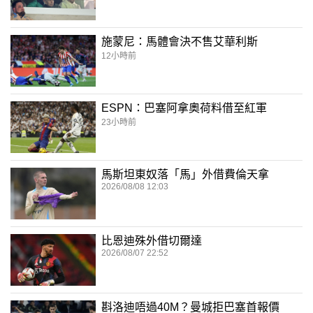
施蒙尼：馬體會決不售艾華利斯
12小時前
ESPN：巴塞阿拿奧荷料借至紅軍
23小時前
馬斯坦東奴落「馬」外借費倫天拿
2026/08/08 12:03
比恩迪殊外借切爾達
2026/08/07 22:52
斟洛迪唔過40M？曼城拒巴塞首報價