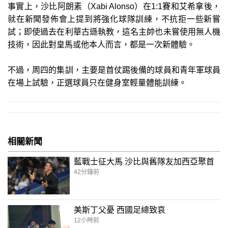
事實上，沙比阿朗素（Xabi Alonso）在1:1賽和艾希拿後，
就在新聞發佈會上提到將強化球隊訓練，不抗拒一些新嘗
試；即使過去在利華古遜執教，這名主帥也未嘗使用無人機
技術，因此對皇馬或他本人而言，都是一次新體驗。
不過，周四的集訓，主要是首仗踢後備的球員和青年軍球員
在場上試驗，正選球員只在健身室輕量體能訓練。
相關新聞
藍戰士征大馬 沙比與舊隊友加西亞聚首
42分鐘前
美斯丁父憂 西國足總致哀
12小時前