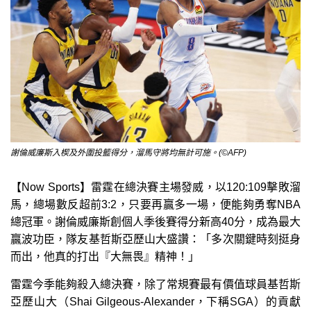
謝倫威廉斯入楔及外圍投籃得分，溜馬守將均無計可施。(©AFP)
【Now Sports】雷霆在總決賽主場發威，以120:109擊敗溜
馬，總場數反超前3:2，只要再贏多一場，便能夠勇奪NBA
總冠軍。謝倫威廉斯創個人季後賽得分新高40分，成為最大
贏波功臣，隊友基哲斯亞歷山大盛讚：「多次關鍵時刻挺身
而出，他真的打出『大無畏』精神！」
雷霆今季能夠殺入總決賽，除了常規賽最有價值球員基哲斯
亞歷山大（Shai Gilgeous-Alexander，下稱SGA）的貢獻