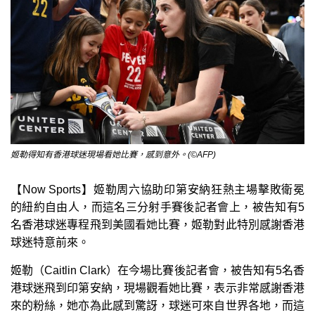
姬勒得知有香港球迷現場看她比賽，感到意外。(©AFP)
【Now Sports】姬勒周六協助印第安納狂熱主場擊敗衛冕
的紐約自由人，而這名三分射手賽後記者會上，被告知有5
名香港球迷專程飛到美國看她比賽，姬勒對此特別感謝香港
球迷特意前來。
姬勒（Caitlin Clark）在今場比賽後記者會，被告知有5名香
港球迷飛到印第安納，現場觀看她比賽，表示非常感謝香港
來的粉絲，她亦為此感到驚訝，球迷可來自世界各地，而這