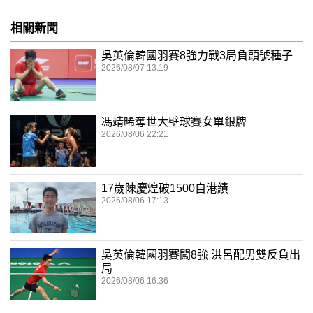
相關新聞
吳英倫韓國羽賽8強力戰3局負頭號種子
2026/08/07 13:19
馮靖晞奪世大壁球賽女單銀牌
2026/08/06 22:21
17歲陳慶煌破1500自港績
2026/08/06 17:13
吳英倫韓國羽賽闖8強 洪呂配男雙反負出
局
2026/08/06 16:36