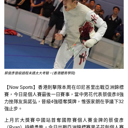
蔡俊彥晉級過程未遇太大考驗。(香港體育學院)
【Now Sports】香港劍擊隊本周在印尼峇里出戰亞洲錦標
賽，今日是個人賽最後一日賽事，當中男花代表蔡俊彥8強
力挫隊友吳諾弘，晉級4強穩奪獎牌，惟張家朗在爭議下32
強止步。
上月於大獎賽中國站首奪國際賽個人賽金牌的蔡俊彥
（Ryan）持續勇態，今日出戰亞洲錦標賽男子花劍個人賽