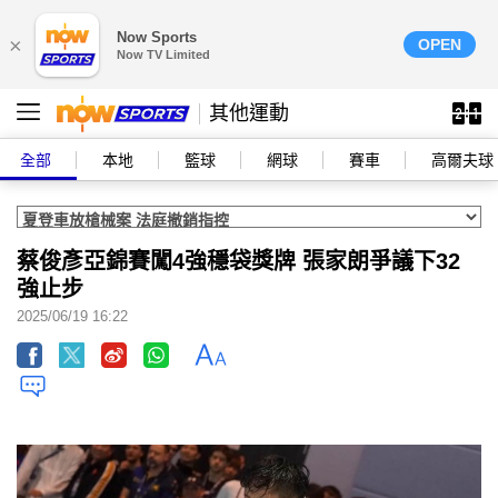
Now Sports
×
OPEN
Now TV Limited
其他運動
全部
本地
籃球
網球
賽車
高爾夫球
蔡俊彥亞錦賽闖4強穩袋獎牌 張家朗爭議下32
強止步
2025/06/19 16:22