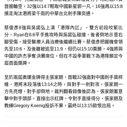
首圈輪空，32強以14:7輕取中國新星郭一凡，16強再以15:8
擯走淘汰港將梁千雨的中華台北劍手陳奕通。
蔡俊彥8強與吳諾弘上演「港隊內訌」，雙方初段咬緊比
分，Ryan在6:6平手進攻時與吳諾弘碰撞，後者倒地示意右
腳受傷，接受醫療人員治療後繼續比賽。蔡俊彥把握機會領
先至10:6，及後雖被追至11:9，但仍以15:10奠勝，4強將與
中國的許杰爭奪決賽席位，但在不設季軍戰下為港隊鎖定今
屆首面獎牌。
至於兩屆奧運金牌得主張家朗，首戰32強面對中國劍手莫梓
維，港將末段落後13:14之時，與對手一劍對攻，張家朗一
方先亮燈，對手卻倒地。裁判翻看錄像後認為，張家朗蓄意
擊中對手頭部，直接出示紅牌，令對手直接得分，張家朗及
教練Gregory Koenig投訴不果，最終以13:15飲恨出局。