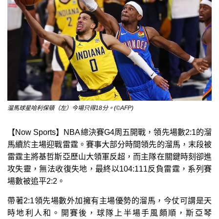
溜馬球星哈利保頓（左）今場只得18分。(©AFP)
【Now Sports】NBA總決賽G4周五開戰，領先場數2:1的溜
馬續於主場迎戰雷霆。賽事大部分時間領先的溜馬，末段被
雷霆主將基哲斯亞歷山大領軍反超，而主隊在關鍵時刻卻進
攻失靈，無法收復失地，最終以104:111反負雷霆，系列賽
場數被追平2:2。
帶著2:1領先場數外加擁有主場優勢的溜馬，今仗可謂是天
時地利人和。開賽後，球隊上半場手風頗順，斯亞琴