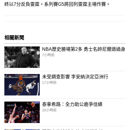
終以7分反負雷霆。系列賽G5將回列雷霆主場作賽。
相關新聞
NBA歷史勝場第2多 勇士名帥尼爾遜過身
7小時前
未受調查影響 李安納決定亞洲行
17小時前
泰拿希路：全力助公鹿爭佳績
20小時前