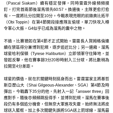
（Pascal Siakam）續有穩定發揮，同時雷霆外線頻頻摸
釘，打完首兩節後溜馬領先60:57。換邊後，主隊更愈打愈
有，一度將比分拉開至10分。今戰表現亮眼的前鋒奧比拓平
（Obi Toppin）在第4節開段接應隊友偷球，單刀快攻入樽
令軍心大振，G4似乎已成為溜馬的囊中之物。
不過，比賽猶如在第4節才正式開始。雷霆長人賀姆格倫連
續在禁區得分兼博到犯規，逐步追近比分；另一邊廂，溜馬
球星哈利保頓（Tyrese Haliburton）立即領軍守住陣地，並
發起反擊，他在賽事餘3分20秒時射入三分球，將比數稍為
拉開至4分差距。
球星的價值，就在於關鍵時刻挺身而出。雷霆當家主將基哲
斯亞歷山大（Shai Gilgeous-Alexander、SGA）第4節及時
彈出，今戰轟下35分的他，先射入一記「answer three」回
應對手，隨後亦頻頻跳投得手，並博到犯規。溜馬在賽事後
段仍有多個追分機會，但無奈大軍進攻失靈，始終無法將皮
球送入籃框，加上多次關鍵失誤將SGA送上罰球線，溜馬最