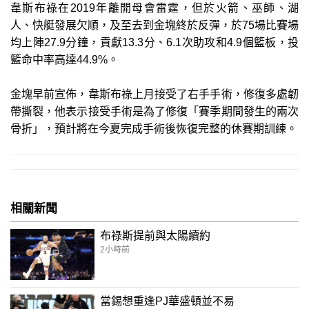
韋斯布祿在2019年離開母會雷霆，但於火箭、巫師、湖
人、快艇發展欠順，及至去到金塊終於反彈，於75場比賽場
均上陣27.9分鐘，貢獻13.3分、6.1次助攻和4.9個籃板，投
籃命中率高達44.9%。
金塊早前宣佈，韋斯布祿上月接受了右手手術，修復多處韌
帶撕裂，他表示接受手術是為了修復「賽季期間發生的兩次
骨折」，預計將在今夏完成手術後恢復完整的休賽期訓練。
相關新聞
布祿斯提前與太陽續約
2小時前
當錫想重逢PJ華盛頓並不易