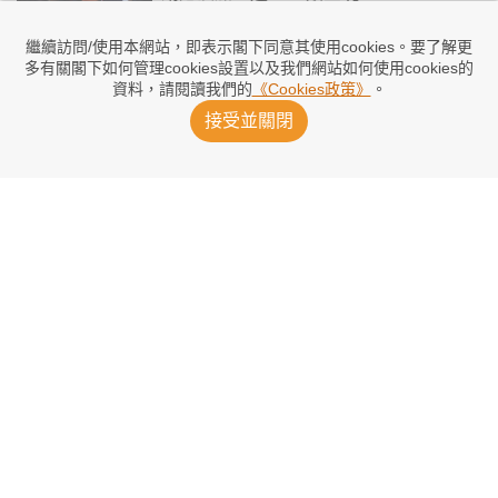
9小時前
繼續訪問/使用本網站，即表示閣下同意其使用cookies。要了解更
多有關閣下如何管理cookies設置以及我們網站如何使用cookies的
資料，請閱讀我們的
《Cookies政策》
。
布祿斯提前與太陽續約
接受並關閉
13小時前
當錫想重逢PJ華盛頓並不易
2026/08/05 19:20
KD貶低勇士舊隊友被反窒
2026/08/05 13:00
當錫前未婚妻棄撫養費申請
2026/08/05 09:17