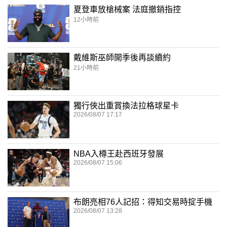
夏登車放槍械案 法庭撤銷指控
12小時前
戴維斯巫師開季後再談續約
21小時前
獨行俠出重賞換法拉格球星卡
2026/08/07 17:17
NBA入樽王赴西班牙發展
2026/08/07 15:06
布朗亮相76人記招：得知交易時掟手機
2026/08/07 13:28