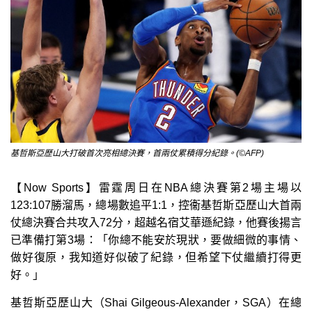
基哲斯亞歷山大打破首次亮相總決賽，首兩仗累積得分紀錄。(©AFP)
【Now Sports】雷霆周日在NBA總決賽第2場主場以
123:107勝溜馬，總場數追平1:1，控衞基哲斯亞歷山大首兩
仗總決賽合共攻入72分，超越名宿艾華遜紀錄，他賽後揚言
已準備打第3場：「你總不能安於現狀，要做細微的事情、
做好復原，我知道好似破了紀錄，但希望下仗繼續打得更
好。」
基哲斯亞歷山大（Shai Gilgeous-Alexander，SGA）在總