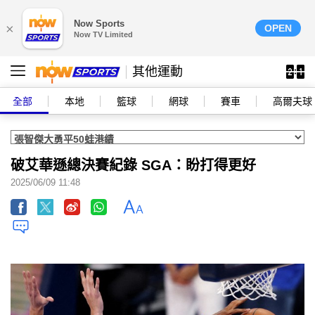
Now Sports
×
OPEN
Now TV Limited
其他運動
全部
本地
籃球
網球
賽車
高爾夫球
破艾華遜總決賽紀錄 SGA：盼打得更好
2025/06/09 11:48