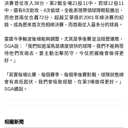
決賽首仗攻入38分，第2戰全場21投11中，罰球12投11
中，還有8次助攻、4次偷球，全能表現帶領球隊輕鬆勝出，
而他首兩仗合轟72分，超越艾華遜於2001年總決賽的紀
錄，成為歷來首次亮相總決賽，而首兩仗入最多分的球員。
雷霆今季輸波後總能夠調整，尤其是季後賽並沒經歷連敗，
SGA說：「我們知道溜馬是速度很快的球隊，我們不能夠等
待他們攻過去，要主動出擊防守，今仗把握機會做得更
好。」
「其實每場比賽、每個賽季、每個季後賽對戰，球隊狀態總
會有高低起伏，我們會吸取經驗，在第3場做得更好。」
SGA續說。
相關新聞