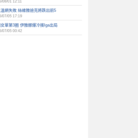
/08/01 12:11
冕溫網失敗 絲維雅迪克將跌出前5
/07/05 17:19
女單第3圈 伊雅娜爆冷擯Iga出局
/07/05 00:42