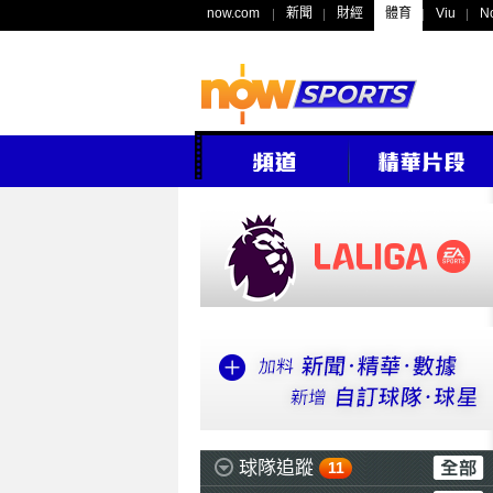
now.com
新聞
財經
體育
Viu
N
球隊追蹤
11