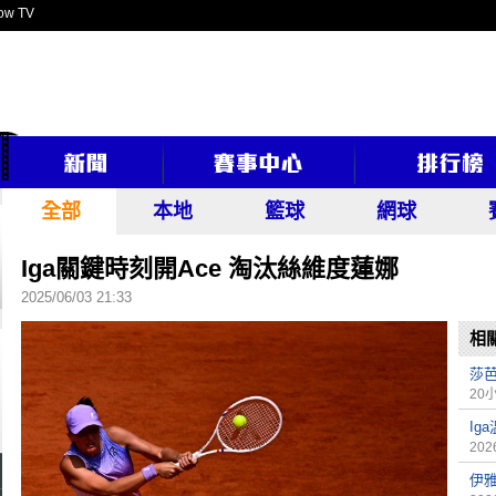
ow TV
全部
本地
籃球
網球
Iga關鍵時刻開Ace 淘汰絲維度蓮娜
2025/06/03 21:33
相
莎芭
20
Ig
2026
伊