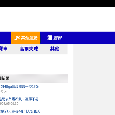
賽車
高爾夫球
其他
關新聞
列卡Iga晉級羅渣士盃16強
小時前
a溫網後首戰奏凱：贏得不易
/08/05 09:30
雅娜闖DC網賽4強鬥大坂直美