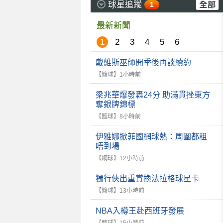
球星追蹤
1
最新新聞
1
2
3
4
5
6
戴維斯巫師開季後再談續約
【籃球】
1小時前
梁兆華爆發轟24分 助滿貫挫東方
奪銀牌錦標
【籃球】
8小時前
伊雅娜掀菲國網球熱：周圍都租
唔到場
【網球】
12小時前
獨行俠出重賞換法拉格球星卡
【籃球】
13小時前
NBA入樽王赴西班牙發展