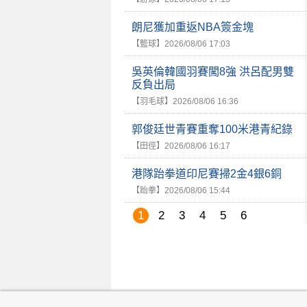
朗尼獲加重返NBA簽金塊
【籃球】
2026/08/06 17:03
吳英倫韓國羽賽闖8強 洪呂配男雙
反負出局
【羽毛球】
2026/08/06 16:36
郭俊廷世青賽重奪100米港青紀錄
【田徑】
2026/08/06 16:17
港隊跆拳道印尼賽掃2金4銀6銅
【跆拳】
2026/08/06 15:44
1
2
3
4
5
6