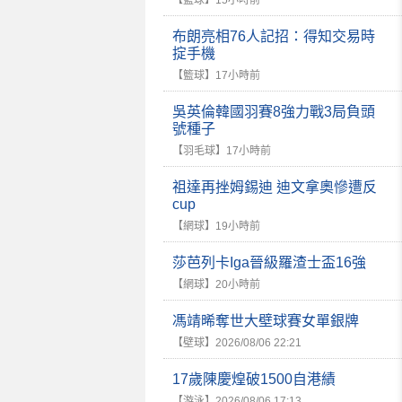
【籃球】
15小時前
布朗亮相76人記招：得知交易時
掟手機
【籃球】
17小時前
吳英倫韓國羽賽8強力戰3局負頭
號種子
【羽毛球】
17小時前
祖達再挫姆錫迪 迪文拿奧慘遭反
cup
【網球】
19小時前
莎芭列卡Iga晉級羅渣士盃16強
【網球】
20小時前
馮靖晞奪世大壁球賽女單銀牌
【壁球】
2026/08/06 22:21
17歲陳慶煌破1500自港績
【游泳】
2026/08/06 17:13