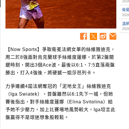
2026
衛
2026
溫網
2026
【Now Sports】爭取衛冕法網女單的絲維雅迪克，
周二於8強面對烏克蘭球手絲維度蓮娜，於第2盤關
鍵時刻，開出3個Ace波，最後以6:1、7:5直落兩盤
勝出，打入4強後，將硬撼一姐莎芭列卡。
力爭連續4屆法網奪冠的「泥地女王」絲維雅迪克
（Iga Swiatek），首盤雖然以6:1先下一城，但她
賽後指出，對手絲維度蓮娜（Elina Svitolina）給
予她不少壓力，加上比賽場地風勢較大，Iga坦言此
盤贏得不是球迷想象般輕鬆。