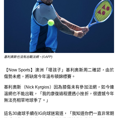
基利奧斯也沒有出戰法網。(©AFP)
【Now Sports】澳洲「壞孩子」基利奧斯周二確認，由於
傷勢未癒，將缺席今年溫布頓錦標賽。
基利奧斯（Nick Kyrgios）因為膝傷未有參加法網，如今連
溫網也不能出戰，「我的康復過程遭遇小挫折，很遺憾今年
無法亮相草地球季了。」
這名30歲球手續在IG向球迷寫道，「我知道你們一直非常期