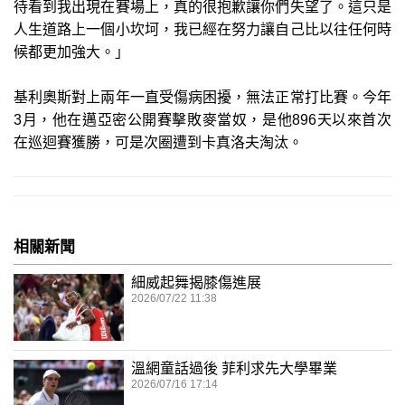
待看到我出現在賽場上，真的很抱歉讓你們失望了。這只是
人生道路上一個小坎坷，我已經在努力讓自己比以往任何時
候都更加強大。」
基利奧斯對上兩年一直受傷病困擾，無法正常打比賽。今年
3月，他在邁亞密公開賽擊敗麥當奴，是他896天以來首次
在巡迴賽獲勝，可是次圈遭到卡真洛夫淘汰。
相關新聞
細威起舞揭膝傷進展
2026/07/22 11:38
溫網童話過後 菲利求先大學畢業
2026/07/16 17:14