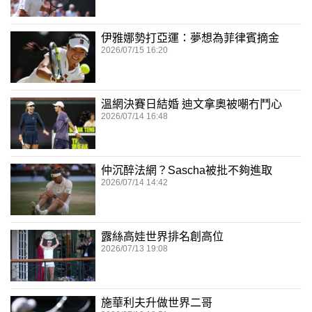
伊雅娜勢打亞運：夢想為菲律賓摘金
2026/07/15 16:20
溫網決賽日結婚 迪文拿奧被嘲冇鬥心
2026/07/14 16:48
仲沉醉法網？Sascha被批不夠進取
2026/07/14 14:42
露絲高娃世界排名創高位
2026/07/13 19:08
施華利夫升做世界二哥