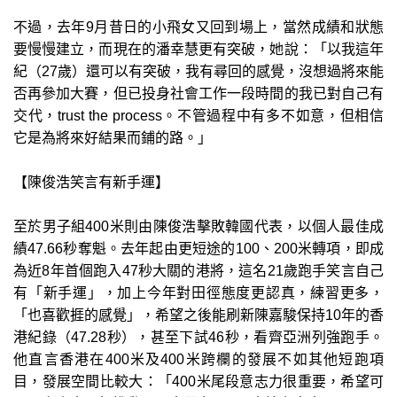
不過，去年9月昔日的小飛女又回到場上，當然成績和狀態
要慢慢建立，而現在的潘幸慧更有突破，她說：「以我這年
紀（27歲）還可以有突破，我有尋回的感覺，沒想過將來能
否再參加大賽，但已投身社會工作一段時間的我已對自己有
交代，trust the process。不管過程中有多不如意，但相信
它是為將來好結果而鋪的路。」
【陳俊浩笑言有新手運】
至於男子組400米則由陳俊浩擊敗韓國代表，以個人最佳成
績47.66秒奪魁。去年起由更短途的100、200米轉項，即成
為近8年首個跑入47秒大關的港將，這名21歲跑手笑言自己
有「新手運」，加上今年對田徑態度更認真，練習更多，
「也喜歡捱的感覺」，希望之後能刷新陳嘉駿保持10年的香
港紀錄（47.28秒），甚至下試46秒，看齊亞洲列強跑手。
他直言香港在400米及400米跨欄的發展不如其他短跑項
目，發展空間比較大：「400米尾段意志力很重要，希望可