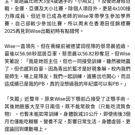
主，是跑贏比她大3至4歲選手的「小飛女」。及後她身經百
戰，全運、亞運及大小比賽，除個人項目外，更是4x100接
力隊成員，但近年已成為老師的Wise常帶學生參加學界
賽，自己卻較少參加比賽，所以周末在香港田徑錦標賽
2025再見到Wise出戰初時有點錯愕。
Wise一直領先，但在衝線前被德望田徑隊的蔡思晨追過，
最後以56.98秒屈居亞軍，蔡思晨以56.82秒奪冠，但Wise
笑著說：「我是她班主任，但也一同接受訓練，雖然被她贏
了，但也感到自豪，因為青出於藍才是好現象嘛。校內我們
是師生，場上是隊友，我們一起訓練，誰勝出也開心，而且
這成績已是我的PB，真的沒想過我的年紀還可以有PB。」
「失蹤」近整年，原來Wise因下顎前凸接受了正顎手術，
其後她臉脹大至平日兩倍，既不能常飲食（只能吃流質食
物），也暫未能如常訓練，身體銳減10公斤，即使術後3個
月也僅能吃糊餐，營養不足，影響日常生活，身體虛弱，更
遑論回到運動場上。