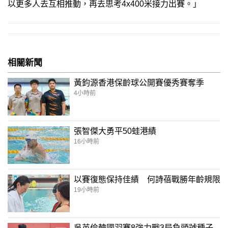
以更多人去互相推動，再去思考4x400米接力出賽。」
相關新聞
黃鈞源香港保齡球公開賽優秀賽奪季
4小時前
張智傑大勇平50蛙港績
16小時前
以賽復態保持佳績 何詩蓓戰勝年齡規限
19小時前
吳英倫韓國羽賽8強力戰3局負頭號種子