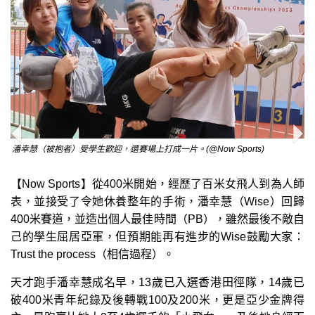
潘幸慧（被抱者）受學生歡迎，還賽場上打成一片。(@Now Sports)
【Now Sports】從400米開始，經歷了百米女飛人到為人師
表，並接受了令她休養整年的手術，潘幸慧（Wise）回歸
400米賽道，並造出個人最佳時間（PB），雖然最後不敵自
己的學生屈居亞軍，但預期能再有進步的Wise鼓勵大家：
Trust the process（相信過程）。
天才跑手潘幸慧成名早，13歲已入選香港田徑隊，14歲已
破400米青年紀錄及後轉戰100及200米，更是亞少金牌得