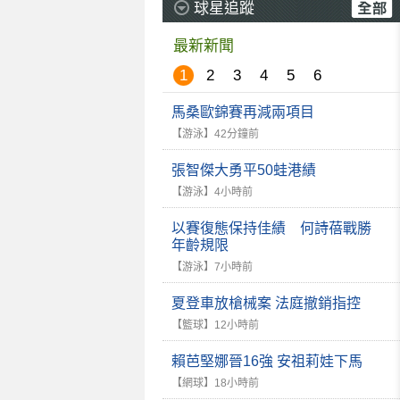
球星追蹤
最新新聞
1
2
3
4
5
6
馬桑歐錦賽再減兩項目
【游泳】
42分鐘前
張智傑大勇平50蛙港績
【游泳】
4小時前
以賽復態保持佳績 何詩蓓戰勝
年齡規限
【游泳】
7小時前
夏登車放槍械案 法庭撤銷指控
【籃球】
12小時前
賴芭堅娜晉16強 安祖莉娃下馬
【網球】
18小時前