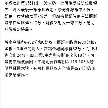
不過魔術第3節打出一波攻勢，從落後變成雙位數領
先。湖人最後一節急起直追，奈何外線命中太低，
即使一度曾縮窄至7分差，但魔術關鍵時刻有法蘭斯
域拿在籃底連番得分，隨後又射入一球三分，幫助
球隊奠定勝局。
域拿今場帶來32分和8助攻，而班基路也有30分和7
籃板。3連敗的湖人，當錫今場同樣有32分，而LBJ
也交出24分，加上第3主力利夫斯亦攻入18分，可
是仍然輸波而回，下場則要作客剛以119:103大勝
明尼蘇達木狼、有哈利保頓攻入全場最高24分的印
第安納溜馬。