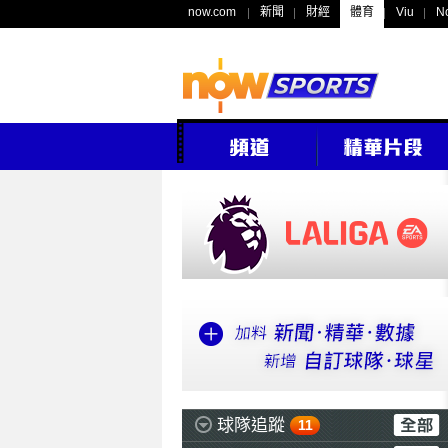
now.com
新聞
財經
體育
Viu
N
球隊追蹤
11