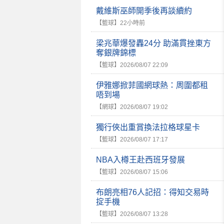
戴維斯巫師開季後再談續約
【籃球】
22小時前
梁兆華爆發轟24分 助滿貫挫東方
奪銀牌錦標
【籃球】
2026/08/07 22:09
伊雅娜掀菲國網球熱：周圍都租
唔到場
【網球】
2026/08/07 19:02
獨行俠出重賞換法拉格球星卡
【籃球】
2026/08/07 17:17
NBA入樽王赴西班牙發展
【籃球】
2026/08/07 15:06
布朗亮相76人記招：得知交易時
掟手機
【籃球】
2026/08/07 13:28