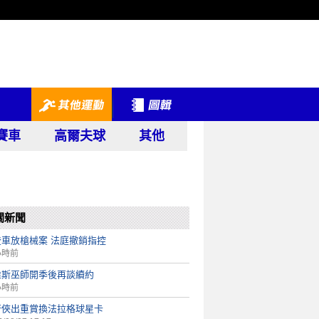
賽車
高爾夫球
其他
關新聞
登車放槍械案 法庭撤銷指控
小時前
維斯巫師開季後再談續約
小時前
行俠出重賞換法拉格球星卡