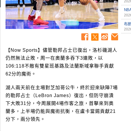
2026
NB
2026
布
2026
【Now Sports】儘管勒邦占士已復出，洛杉磯湖人
仍然無法止敗，周一在奧蘭多吞下3連敗，以
106:118不敵有雙星班基路及法蘭斯域拿聯手貢獻
62分的魔術。
湖人兩天前在主場對芝加哥公牛，終於迎來缺陣7場
的勒邦占士（LeBron James）復出，但防守崩潰
下大敗31分，今周展開4場作客之旅，首擊來到奧
蘭多，上半場仍能與魔術抗衡，在盧卡當錫貢獻21
分下，兩分領先。