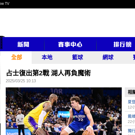
ow TV
全部
本地
籃球
網球
占士復出第2戰 湖人再負魔術
2025/03/25 10:13
相
夏
12
戴
22
獨