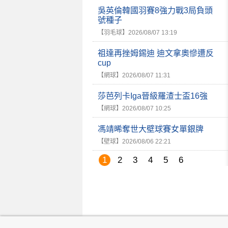
吳英倫韓國羽賽8強力戰3局負頭
號種子
【羽毛球】
2026/08/07 13:19
祖達再挫姆錫迪 迪文拿奧慘遭反
cup
【網球】
2026/08/07 11:31
莎芭列卡Iga晉級羅渣士盃16強
【網球】
2026/08/07 10:25
馮靖晞奪世大壁球賽女單銀牌
【壁球】
2026/08/06 22:21
1
2
3
4
5
6