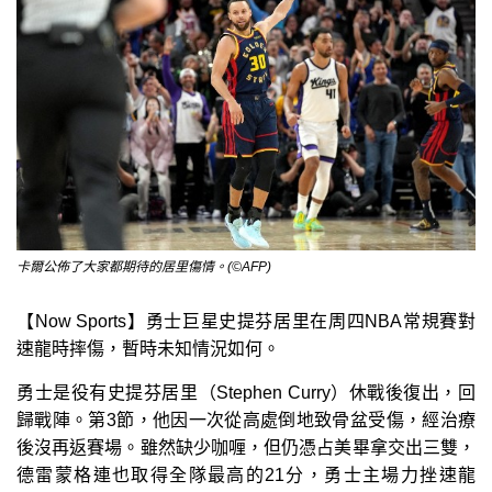
卡爾公佈了大家都期待的居里傷情。(©AFP)
【Now Sports】勇士巨星史提芬居里在周四NBA常規賽對
速龍時摔傷，暫時未知情況如何。
勇士是役有史提芬居里（Stephen Curry）休戰後復出，回
歸戰陣。第3節，他因一次從高處倒地致骨盆受傷，經治療
後沒再返賽場。雖然缺少咖喱，但仍憑占美畢拿交出三雙，
德雷蒙格連也取得全隊最高的21分，勇士主場力挫速龍