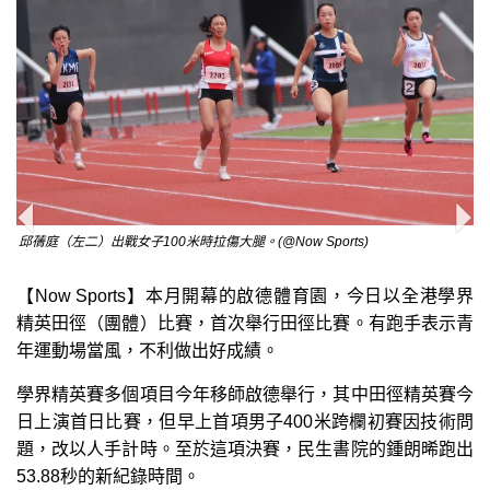
邱蒨庭（左二）出戰女子100米時拉傷大腿。(@Now Sports)
【Now Sports】本月開幕的啟德體育園，今日以全港學界
精英田徑（團體）比賽，首次舉行田徑比賽。有跑手表示青
年運動場當風，不利做出好成績。
學界精英賽多個項目今年移師啟德舉行，其中田徑精英賽今
日上演首日比賽，但早上首項男子400米跨欄初賽因技術問
題，改以人手計時。至於這項決賽，民生書院的鍾朗晞跑出
53.88秒的新紀錄時間。