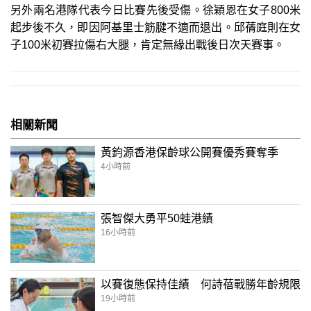
另外兩名港隊代表今日比賽先後受傷。徐穎恩在女子800米
起步後不久，即因阿基里士筋腱不適而退出。邱蒨庭則在女
子100米初賽拉傷右大腿，肯定無緣出戰後日次天賽事。
相關新聞
黃鈞源香港保齡球公開賽優秀賽奪季
4小時前
張智傑大勇平50蛙港績
16小時前
以賽復態保持佳績 何詩蓓戰勝年齡規限
19小時前