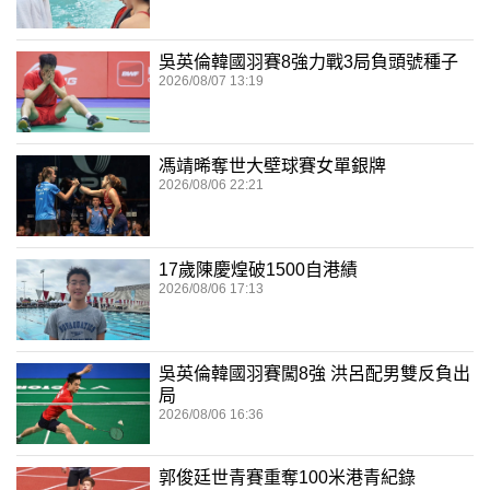
吳英倫韓國羽賽8強力戰3局負頭號種子
2026/08/07 13:19
馮靖晞奪世大壁球賽女單銀牌
2026/08/06 22:21
17歲陳慶煌破1500自港績
2026/08/06 17:13
吳英倫韓國羽賽闖8強 洪呂配男雙反負出
局
2026/08/06 16:36
郭俊廷世青賽重奪100米港青紀錄