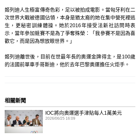
姬列迪人生極富傳奇色彩，足以被拍成電影。當匈牙利在二
次世界大戰被德國佔領，本身是猶太裔的她在集中營死裡逃
生，更秘密訓練體操。她於2016年接受法新社訪問時表
示，當年參加競賽不是為了爭奪殊榮：「我參賽不是因為喜
歡它，而是因為想放眼世界。」
姬列迪離世後，目前在世最年長的奧運金牌得主，是100歲
的法國前單車手哥斯迪，他於去年巴黎奧運擔任火炬手。
相關新聞
IOC將向奧運選手津貼每人1萬美元
2026/06/25 16:09