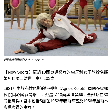
姬列迪活過精彩人生。(©AFP)
【Now Sports】贏過10面奧運獎牌的匈牙利女子體操名將
姬列迪周四離世，享年103歲。
1921年生於布達佩斯的姬列迪（Agnes Keleti）周四在家鄉
醫院因心臟衰竭離世，她贏過10面奧運獎牌，全部都在30
歲後奪得，當中包括5面在1952年赫爾辛基及1956年墨爾本
奧運奪得的金牌。