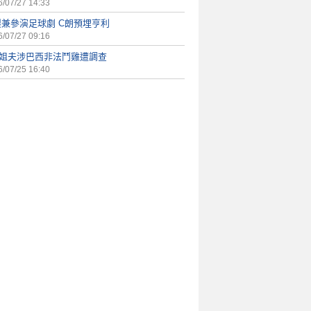
/07/27 14:33
製兼參演足球劇 C朗預埋亨利
/07/27 09:16
朗姐夫涉巴西非法鬥雞遭調查
/07/25 16:40