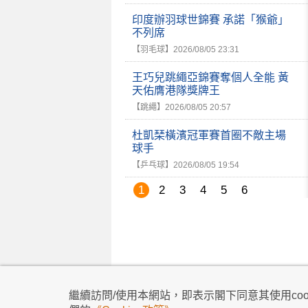
印度辦羽球世錦賽 承諾「猴爺」
不列席
【羽毛球】
2026/08/05 23:31
王巧兒跳繩亞錦賽奪個人全能 黃
天佑膺港隊獎牌王
【跳繩】
2026/08/05 20:57
杜凱琹橫濱冠軍賽首圈不敵主場
球手
【乒乓球】
2026/08/05 19:54
1
2
3
4
5
6
私隱政策
|
使用條款
|
免責及著作權聲明
|
不歧
繼續訪問/使用本網站，即表示閣下同意其使用cook