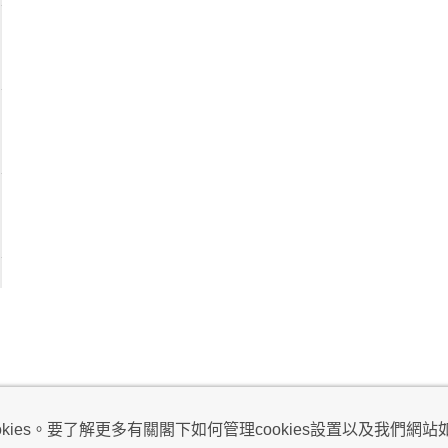
視及不騷擾聲明
ies。要了解更多有關閣下如何管理cookies設置以及我們網站如