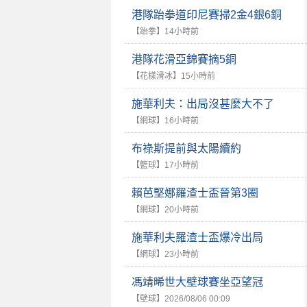
港隊跆拳道印尼賽掃2金4銀6銅
【跆拳】
14小時前
港隊花滑亞錦賽摘5銅
【花樣滑冰】
15小時前
施華利夫：出局沒甚麼大不了
【網球】
16小時前
布祿斯提前與太陽續約
【籃球】
17小時前
賴芭堅娜羅渣士盃晉第3圈
【網球】
20小時前
施華利夫羅渣士盃爆冷出局
【網球】
23小時前
馮靖晞世大壁球賽坐亞望冠
【壁球】
2026/08/06 00:09