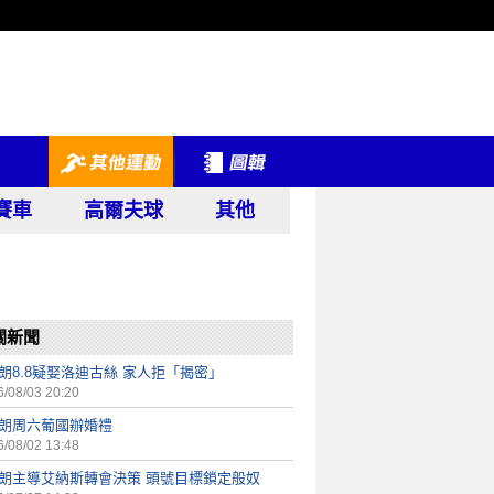
賽車
高爾夫球
其他
關新聞
朗8.8疑娶洛迪古絲 家人拒「揭密」
/08/03 20:20
C朗周六葡國辦婚禮
/08/02 13:48
C朗主導艾納斯轉會決策 頭號目標鎖定般奴