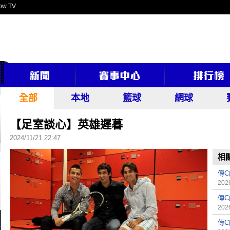
ow TV
全部
本地
籃球
網球
【足室談心】英雄遲暮
2024/11/21 22:47
相
傳C
2026
傳
2026
傳