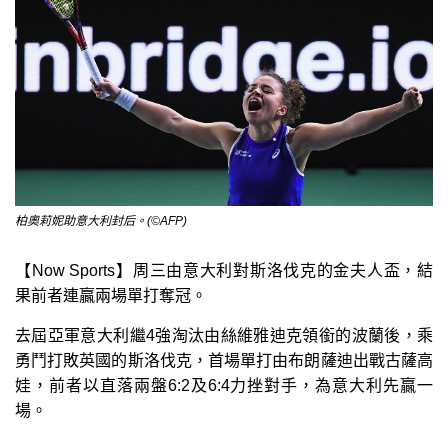
柏奧莉妮助意大利封后。(©AFP)
【Now Sports】周三由意大利對斯洛伐克的金夫人盃，結
果前者連贏兩場單打奪冠。
去屆亞軍意大利繼4強淘汰由絲維雅迪克領銜的波蘭後，乘
勇鬥打敗英國的斯洛伐克，首場單打由布朗薩迪出戰古薩高
娃，前者以直落兩盤6:2及6:4力挫對手，為意大利先贏一
場。