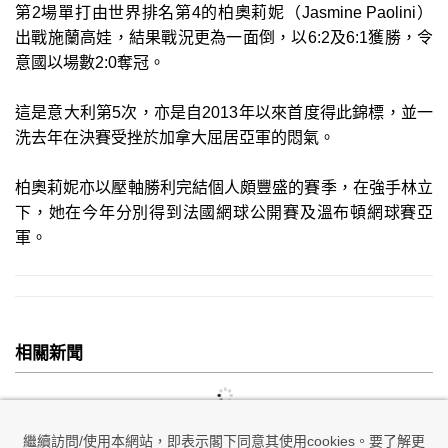
第2場單打由世界排名第4的柏奧莉妮（Jasmine Paolini）
出戰施蘭高娃，結果戰況更為一面倒，以6:2及6:1獲勝，令
意國以場數2:0奪冠。
這是意大利第5次，亦是自2013年以來首度得此錦標，並一
洗去年在決賽受挫於加拿大屈居亞軍的悶氣。
柏奧莉妮亦以壓軸勝利完結個人頗豐盛的賽季，在強手林立
下，她在今年分別得到法國網球公開賽及溫布頓網球賽亞
軍。
相關新聞
繼續訪問/使用本網站，即表示閣下同意其使用cookies。要了解更