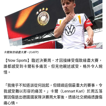
卡爾無奈緣盡大賽。(©AFP)
【Now Sports】臨近決賽周，才因操練受傷致緣盡大賽，
誰都感受到卡爾有多痛苦，但見他親述感受，格外令人婉
惜。
「我幾乎不知道該從何說起，但錯過這個最重大的賽事，令
我感受難以形容的痛苦。」卡爾（Lennart Karl）於周五落
實因傷退出德國國家隊決賽周大軍後，透過社交網絡透露傷
痛心情。