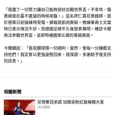
「我盡了一切努力讓自己能夠安好出戰世界盃。不幸地，傷
患總是在最不適當的時候來臨。」這名拜仁慕尼黑鋒將，是
於德軍日前操練時受傷，據報是肌肉撕裂。教練拿高士文當
時已表示情況不好，而德國足總不久後發表聲明，確認卡爾
無法參戰世界盃，並即時補選萊比錫的韋赫奧高。
卡爾續說：「我祝願球隊一切順利，當然，會每一分鐘都支
持他們！我定會以更強姿態回來，我保證。多謝給予我支持
的訊息。」
相關新聞
兌現奪冠承諾 加維染粉紅髮嚇親大家
39分鐘前