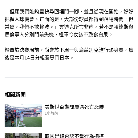
「但願我們能夠盡快尋回埋門一腳，並且從現在開始，好好
把握入球機會。正面的是，大部份球員都得到落場時間，但
當然，我們不欲輸波。」雲迪克所言非虛，若不是賴達斯與
馬倫等人分別門前失機，橙軍今仗該不致食白果。
橙軍於決賽周前，尚會於下周一與烏茲別克進行熱身賽，然
後是本月14日分組賽惡鬥日本。
相關新聞
美斯世盃期間屢遇死亡恐嚇
1小時前
韓國足總否認不當行為指控