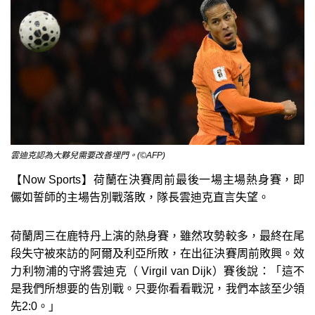
雲迪克認為大夥兒需要改善埋門。(©AFP)
【Now Sports】荷蘭在決賽周前最後一場主場熱身賽，即
儼如誓師的主場告別戰落敗，隊長雲迪克直言失望。
荷蘭周三在鹿特丹上演的熱身賽，雖然攻勢較多，最終在尾
段失守被來訪的阿爾及利亞所敗，在出征決賽周前敗興。效
力利物浦的守將雲迪克（ Virgil van Dijk）賽後說：「這不
是我們所想要的告別戰。只要你看看戰況，我們本該至少領
先2:0。」