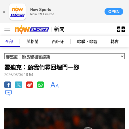
Now Sports
×
OPEN
Now TV Limited
新聞
全部
英格蘭
西班牙
歐聯‧歐霸
轉會
雲迪克：願我們尋回埋門一腳
2026/06/04 18:54