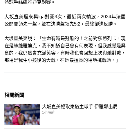
熱球手絲維雅迪克對賽。
大坂直美歷來與Iga對賽3次，最近兩次輸波，2024年法國
公開賽領先一盤，並在決勝盤領先5:2，最終卻遭反勝。
大坂直美笑說：「生命有時是殘酷的！之前對莎芭列卡，現
在是絲維雅迪克，我不知道自己會有何表現，但我感覺是興
奮的，我仍然會充滿笑容，有時我也會回想上次與她對戰，
那場是我生小孩後的大戰，在她最擅長的場地挑戰她。」
相關新聞
大坂直美輕取東道主球手 伊雅娜出局
1小時前