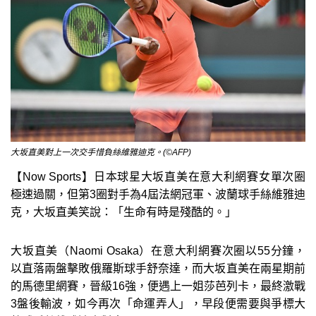
大坂直美對上一次交手惜負絲維雅迪克。(©AFP)
【Now Sports】日本球星大坂直美在意大利網賽女單次圈
極速過關，但第3圈對手為4屆法網冠軍、波蘭球手絲維雅迪
克，大坂直美笑說：「生命有時是殘酷的。」
大坂直美（Naomi Osaka）在意大利網賽次圈以55分鐘，
以直落兩盤擊敗俄羅斯球手舒奈達，而大坂直美在兩星期前
的馬德里網賽，晉級16強，便遇上一姐莎芭列卡，最終激戰
3盤後輸波，如今再次「命運弄人」，早段便需要與爭標大