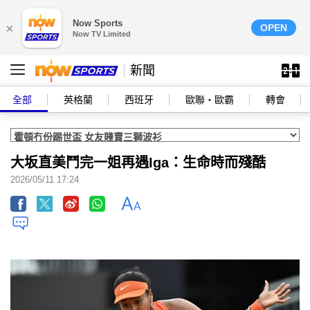
Now Sports
×
OPEN
Now TV Limited
新聞
全部
英格蘭
西班牙
歐聯‧歐霸
轉會
大坂直美鬥完一姐再遇Iga：生命時而殘酷
2026/05/11 17:24