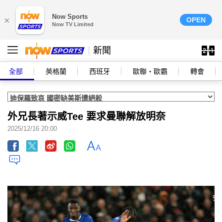
Now Sports
×
OPEN
Now TV Limited
新聞
全部
英格蘭
西班牙
歐聯‧歐霸
轉會
外兄長著示威Tee 要求曼聯解放明奈
2025/12/16 20:00