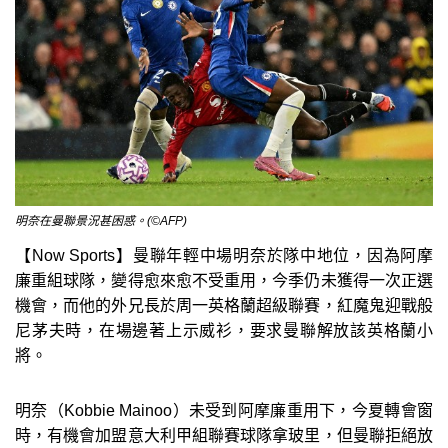
明奈在曼聯景況甚困惑。(©AFP)
【Now Sports】曼聯年輕中場明奈於隊中地位，因為阿摩
廉重組球隊，變得愈來愈不受重用，今季仍未獲得一次正選
機會，而他的外兄長於周一英格蘭超級聯賽，紅魔鬼迎戰般
尼茅夫時，在場邊著上示威衫，要求曼聯解放該英格蘭小
將。
明奈（Kobbie Mainoo）未受到阿摩廉重用下，今夏轉會窗
時，有機會加盟意大利甲組聯賽球隊拿玻里，但曼聯拒絕放