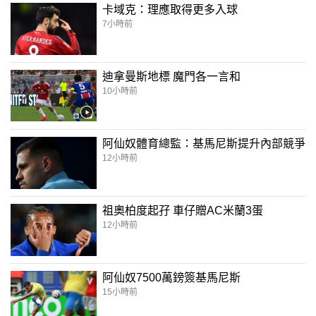
卡域克：理應取得更多入球
7小時前
迪拿曼斯地標 魔門各一言和
10小時前
阿仙奴體育總監：基馬尼斯提升內部競爭
12小時前
祖奧柏度起孖 車仔贈AC米蘭3蛋
12小時前
阿仙奴7500萬鎊簽基馬尼斯
15小時前