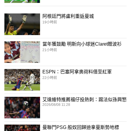
阿根廷門將盧利重返曼城
19小時前
當年獲鼓勵 明斯向小球迷Claret贈波衫
21小時前
ESPN：巴塞阿拿奧荷料借至紅軍
22小時前
艾達維特推薦福仔投熱刺：踢法似孫興慜
2026/08/08 11:28
曼聯鬥PSG 般奴回歸迪拿曼斯勢地標