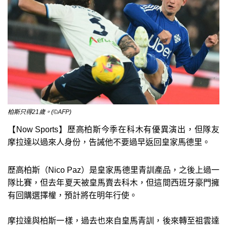
柏斯只得21歲。(©AFP)
【Now Sports】歷高柏斯今季在科木有優異演出，但隊友
摩拉達以過來人身份，告誡他不要過早返回皇家馬德里。
歷高柏斯（Nico Paz）是皇家馬德里青訓產品，之後上過一
隊比賽，但去年夏天被皇馬賣去科木，但這間西班牙豪門擁
有回購選擇權，預計將在明年行使。
摩拉達與柏斯一樣，過去也來自皇馬青訓，後來轉至祖雲達