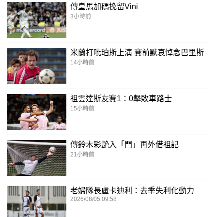
傳皇馬加碼挽留Vini
3小時前
米蘭打吡珀斯上演 賽前默哀悼念巴里斯
14小時前
祖雲達斯友賽1：0擊敗車路士
15小時前
傳鈴木彩艶入「門」再外借祖記
21小時前
老婦隊長盧卡迪利：去季失利化動力
2026/08/05 09:58