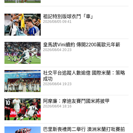
祖記特別版球衣鬥「車」
2026/08/05 09:41
皇馬誘Vini續約 傳開2200萬歐元年薪
2026/08/04 20:23
社交平台追蹤人數逾億 國際米蘭：策略
成功
2026/08/04 19:23
阿摩廉：摩迪友賽鬥國米將披甲
2026/08/04 18:16
巴里斯喪禮周二舉行 澳洲米蘭打吡賽前