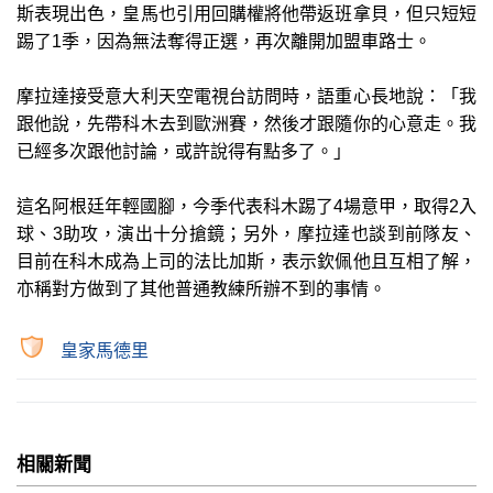
斯表現出色，皇馬也引用回購權將他帶返班拿貝，但只短短
踢了1季，因為無法奪得正選，再次離開加盟車路士。
摩拉達接受意大利天空電視台訪問時，語重心長地說：「我
跟他說，先帶科木去到歐洲賽，然後才跟隨你的心意走。我
已經多次跟他討論，或許說得有點多了。」
這名阿根廷年輕國腳，今季代表科木踢了4場意甲，取得2入
球、3助攻，演出十分搶鏡；另外，摩拉達也談到前隊友、
目前在科木成為上司的法比加斯，表示欽佩他且互相了解，
亦稱對方做到了其他普通教練所辦不到的事情。
皇家馬德里
相關新聞