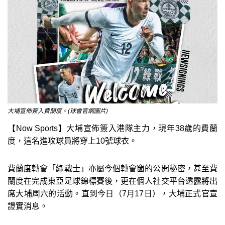
大埔宣佈簽入費蘭度。(球會官網圖片)
【Now Sports】大埔宣佈簽入港隊主力，現年38歲的費蘭
度，這名進攻球員將穿上10號球衣。
費蘭度轉會「綠戰士」亦屬今個轉會窗的公開秘密，甚至費
蘭度在完成東亞足球錦標賽後，更在個人社交平台透露將出
席大埔周六的活動。直到今日（7月17日），大埔正式官宣
證實消息。