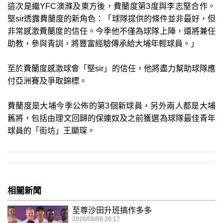
這次是繼YFC澳滌及東方後，費蘭度第3度與李志堅合作。
堅sir透露費蘭度的新角色：「球隊提供的條件並非最好，但
非常感激費蘭度的信任。今季他不僅為球隊上陣，還將兼任
助教，參與青訓，將豐富經驗傳承給大埔年輕球員。」
至於費蘭度感激球會「堅sir」的信任，他將盡力幫助球隊應
付亞洲賽及爭取錦標。
費蘭度是大埔今季公佈的第3個新球員，另外兩人都是大埔
舊將，包括由理文回歸的保連奴及之前獲選為球隊最佳青年
球員的「街坊」王顯琛。
相關新聞
至尊沙田升班搞作多多
2026/08/08 20:17