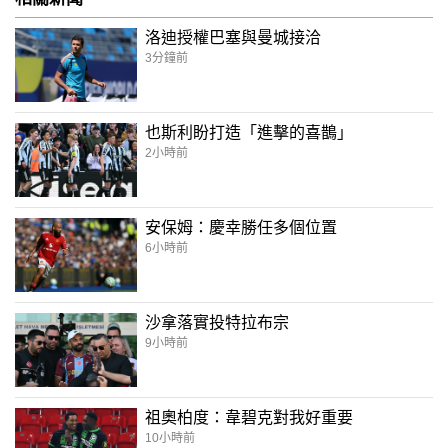
洛迪授權巴塞與曼城接洽
3分鐘前
也斯利盼打造「進擊的喜鵲」
2小時前
安保姆：慶幸勝任多個位置
6小時前
沙拿落實投特拉布宗
9小時前
祖奧柏度：韋碧克對我好重要
10小時前