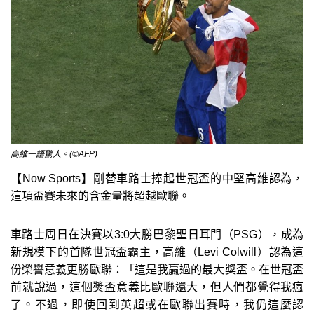
高維一語驚人。(©AFP)
【Now Sports】剛替車路士捧起世冠盃的中堅高維認為，
這項盃賽未來的含金量將超越歐聯。
車路士周日在決賽以3:0大勝巴黎聖日耳門（PSG），成為
新規模下的首隊世冠盃霸主，高維（Levi Colwill）認為這
份榮譽意義更勝歐聯：「這是我贏過的最大獎盃。在世冠盃
前就說過，這個獎盃意義比歐聯還大，但人們都覺得我瘋
了。不過，即使回到英超或在歐聯出賽時，我仍這麼認