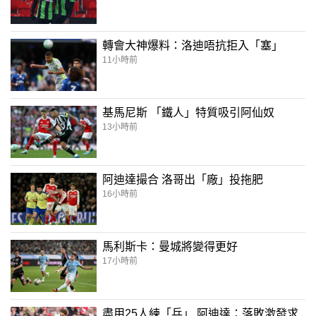
轉會大神爆料：洛迪唔抗拒入「塞」
11小時前
基馬尼斯 「鐵人」特質吸引阿仙奴
13小時前
阿迪達撮合 洛哥出「廠」投拖肥
16小時前
馬利斯卡：曼城將變得更好
17小時前
盡用25人練「兵」 阿迪達：落敗激發求