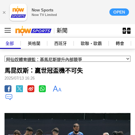
Now Sports
×
OPEN
Now TV Limited
新聞
全部
英格蘭
西班牙
歐聯‧歐霸
轉會
馬昆奴斯：贏世冠盃機不可失
2025/07/13 16:26