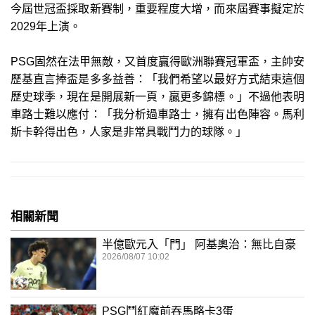
今屆世冠盃採取新賽制，重要程度大增，而來屆賽事擬定於
2029年上演。
PSG固然在法甲無敵，又首度贏得歐洲聯賽冠軍盃，主帥安
歷基直言捧盃是多多益善：「我們希望以最好方式結束這個
歷史球季，現在是開展新一頁，贏更多錦標。」不過他表明
車路士難以應付：「我分析過車路士，擁有出色陣容。馬利
斯卡幹得出色，人家是非常具戰鬥力的球隊。」
相關新聞
半億歐元入「門」 阿基奧治：無比自豪
2026/08/07 10:02
PSG鬥紅魔前吞馬略卡3蛋