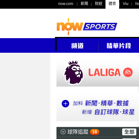
now.com
新聞
財經
體育
Viu
N
球隊追蹤
16