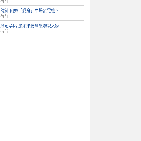
小時前
佬諗計 阿奴「變身」中場發電機？
小時前
現奪冠承諾 加維染粉紅髮嚇親大家
小時前