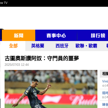
ow TV
全部
英格蘭
西班牙
歐聯‧歐霸
古圖奧斯讚阿奴：守門員的噩夢
2025/07/03 12:44
相
Vi
4小
隨時
8小
轉