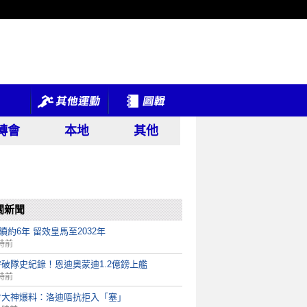
轉會
本地
其他
關新聞
ni續約6年 留效皇馬至2032年
時前
破隊史紀錄！恩迪奧蒙迪1.2億鎊上艦
時前
會大神爆料：洛迪唔抗拒入「塞」