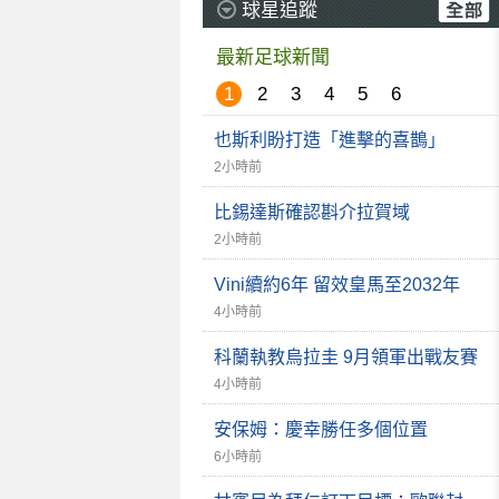
球星追蹤
最新足球新聞
1
2
3
4
5
6
也斯利盼打造「進擊的喜鵲」
2小時前
比錫達斯確認斟介拉賀域
2小時前
Vini續約6年 留效皇馬至2032年
4小時前
科蘭執教烏拉圭 9月領軍出戰友賽
4小時前
安保姆：慶幸勝任多個位置
6小時前