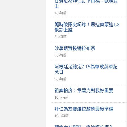
甘賓尼為拜仁訂下目標：歐聯封
王
7小時前
隨時破隊史紀錄！恩迪奧蒙迪1.2
億鎊上艦
8小時前
沙拿落實投特拉布宗
8小時前
阿根廷足總定7.15為擊敗英軍紀
念日
9小時前
祖奧柏度：韋碧克對我好重要
10小時前
拜仁為友賽維拉啟德最後準備
10小時前