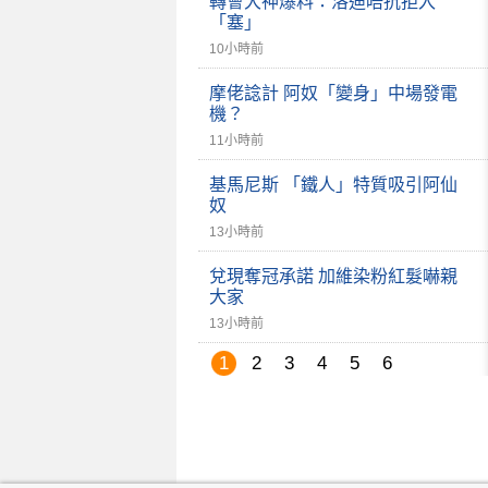
轉會大神爆料：洛迪唔抗拒入
「塞」
10小時前
摩佬諗計 阿奴「變身」中場發電
機？
11小時前
基馬尼斯 「鐵人」特質吸引阿仙
奴
13小時前
兌現奪冠承諾 加維染粉紅髮嚇親
大家
13小時前
1
2
3
4
5
6