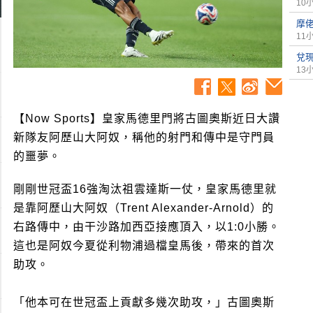
10
摩
11
兌
13
【Now Sports】皇家馬德里門將古圖奧斯近日大讚
新隊友阿歷山大阿奴，稱他的射門和傳中是守門員
的噩夢。
剛剛世冠盃16強淘汰祖雲達斯一仗，皇家馬德里就
是靠阿歷山大阿奴（Trent Alexander-Arnold）的
右路傳中，由干沙路加西亞接應頂入，以1:0小勝。
這也是阿奴今夏從利物浦過檔皇馬後，帶來的首次
助攻。
「他本可在世冠盃上貢獻多幾次助攻，」古圖奧斯