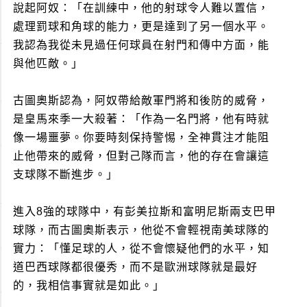
說起阿奴：「在訓練中，他的射球令人難以置信，
處理罰球和角球的能力，更是達到了另一個水平。
我認為我從未見過任何球員在射門和傳中方面，能
與他匹敵。」
古圖奧斯認為，阿奴帶給敵軍門將和後防的威脅，
是皇馬來季一大殺著：「作為一名門將，他有時就
像一場噩夢。你要時刻保持警惕，全神貫注才能阻
止他帶來的威脅，但對己隊而言，他的存在會讓這
支球隊不斷進步。」
進入8強的球隊中，有彭美拉斯和富明尼斯兩支巴甲
球隊，而古圖奧斯表示，他從不會輕視南美球隊的
實力：「懂足球的人，從不會懷疑他們的水平，知
道巴西球隊都很優秀，而不是歐洲球隊就是最好
的，我相信事實就是如此。」