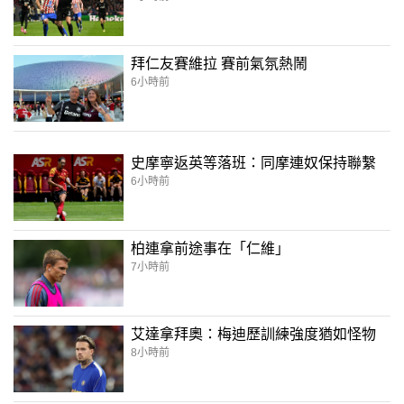
拜仁友賽維拉 賽前氣氛熱鬧
6小時前
史摩寧返英等落班：同摩連奴保持聯繫
6小時前
柏連拿前途事在「仁維」
7小時前
艾達拿拜奧：梅迪歷訓練強度猶如怪物
8小時前