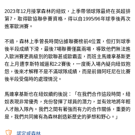
2023年12月接掌森林的紐奴，上季帶領球隊最終在英超排
第7，取得歐協聯參賽資格，得以自1995/96年球季後再次
進軍歐洲賽。
不過，森林上季曾長時間佔據聯賽榜前4位置，但打到球季
後半段成績下滑，最後7場聯賽僅贏兩場，導致他們無法進
入歐洲賽更高級別的歐聯甚或歐霸盃，而班主馬連拿基斯更
在上月遭李斯特城逼和2:2賽後，一度衝入場內疑向紐奴抱
怨，後來才解釋不是不滿球隊成績，而是前鋒阿旺尼在比賽
後半段受傷時的處理情況。
馬連拿基斯也在紐奴續約後說：「在我們合作這段時間，紐
奴表現非常優秀，充份發揮了球員的潛力，並有效地將年輕
人才融入隊內。我們之間有著強而有力的合作關係，重要的
是，我們共同擁有為森林創造新歷史的夢想和野心。」
諾定咸森林