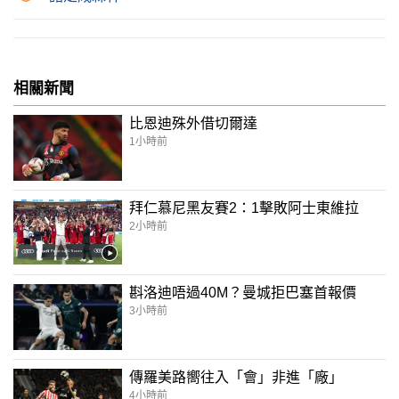
相關新聞
比恩迪殊外借切爾達
1小時前
拜仁慕尼黑友賽2：1擊敗阿士東維拉
2小時前
斟洛迪唔過40M？曼城拒巴塞首報價
3小時前
傳羅美路嚮往入「會」非進「廠」
4小時前