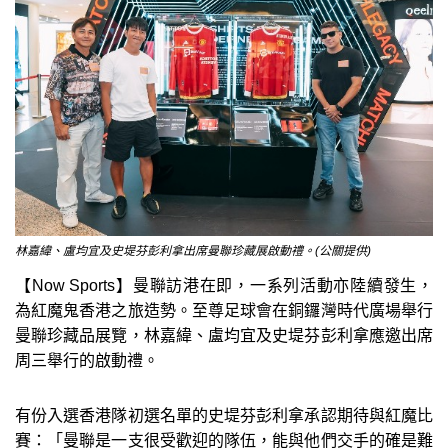
林嘉緯、盧均宜及史堤芬彭利拿出席曼聯珍藏展啟動禮。(公關提供)
【Now Sports】曼聯訪港在即，一系列活動亦陸續發生，
為紅魔鬼香港之旅造勢。至尊足球會在銅鑼灣時代廣場舉行
曼聯珍藏品展覽，林嘉緯、盧均宜及史堤芬彭利拿應邀出席
周三舉行的啟動禮。
有份入選香港隊初選名單的史堤芬彭利拿承認期待與紅魔比
賽：「曼聯是一支很受歡迎的隊伍，能與他們交手的確是難