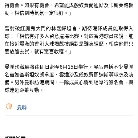
得機會。如果有機會，希望能與般奴費蘭迪斯及卡斯美路較
勁，相信到時氣氛一定很好。」
曾射破紅魔鬼大門的林嘉緯坦言，期待港隊成員能取得入
球：「相信有好多人留意這場比賽，對於香港球員來說，能
在接近爆滿的香港大球場獻技絕對是難忘經歷，相信他們只
要放膽去試，就有驚喜收穫。」
曼聯珍藏展將由即日起至6月15日舉行，展品包括不少曼聯
名宿如基斯坦奴朗拿度、雲達沙及般奴費蘭迪斯等球衣及裝
備。另外曼聯訪港期間，一隊成員亦將到場舉行簽名會，與
球迷近距離互動。
曼聯