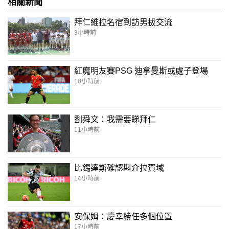
相關新聞
拜仁維拉名宿到訪男拔交流
3小時前
紅魔明友賽PSG 迪拿曼斯或處子登場
10小時前
劉舜文：我需要睇拜仁
11小時前
比錫達斯確認斟介拉賀域
14小時前
安保姆：慶幸勝任多個位置
17小時前