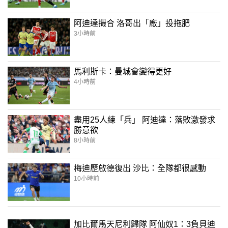
阿迪達撮合 洛哥出「廠」投拖肥
3小時前
馬利斯卡：曼城會變得更好
4小時前
盡用25人練「兵」 阿迪達：落敗激發求
勝意欲
8小時前
梅迪歷啟德復出 沙比：全隊都很感動
10小時前
加比爾馬天尼利歸隊 阿仙奴1：3負貝迪