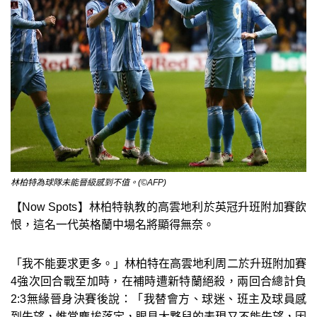
林柏特為球隊未能晉級感到不值。(©AFP)
【Now Spots】林柏特執教的高雲地利於英冠升班附加賽飲
恨，這名一代英格蘭中場名將顯得無奈。
「我不能要求更多。」林柏特在高雲地利周二於升班附加賽
4強次回合戰至加時，在補時遭新特蘭絕殺，兩回合總計負
2:3無緣晉身決賽後說：「我替會方、球迷、班主及球員感
到失望，惟當塵埃落定，眼見大夥兒的表現又不能失望，因