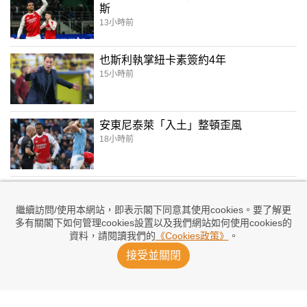
斯
13小時前
也斯利執掌紐卡素簽約4年
15小時前
安東尼泰萊「入土」整頓歪風
18小時前
祖雲達斯友賽1：0擊敗車路士
20小時前
繼續訪問/使用本網站，即表示閣下同意其使用cookies。要了解更
多有關閣下如何管理cookies設置以及我們網站如何使用cookies的
資料，請閱讀我們的
《Cookies政策》
。
曼城季前賽3：1贏韓職明星隊
接受並關閉
21小時前