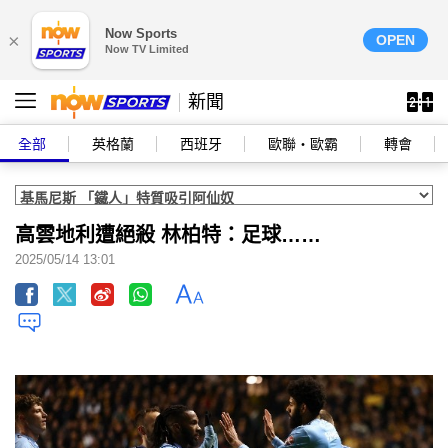
Now Sports
×
OPEN
Now TV Limited
新聞
全部
英格蘭
西班牙
歐聯‧歐霸
轉會
高雲地利遭絕殺 林柏特：足球……
2025/05/14 13:01