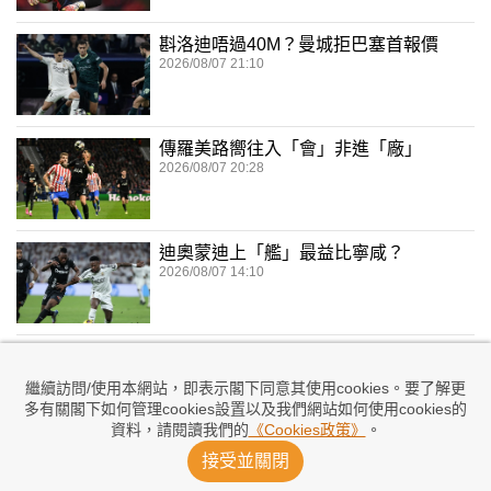
斟洛迪唔過40M？曼城拒巴塞首報價
2026/08/07 21:10
傳羅美路嚮往入「會」非進「廠」
2026/08/07 20:28
迪奧蒙迪上「艦」最益比寧咸？
2026/08/07 14:10
巴塞因局勢不明朗取消摩洛哥之行
2026/08/07 07:46
繼續訪問/使用本網站，即表示閣下同意其使用cookies。要了解更
多有關閣下如何管理cookies設置以及我們網站如何使用cookies的
資料，請閱讀我們的
《Cookies政策》
。
Vini續約6年 留效皇馬至2032年
接受並關閉
2026/08/07 02:44