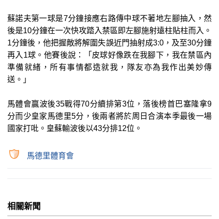
蘇諾夫第一球是7分鐘接應右路傳中球不著地左腳抽入，然
後是10分鐘在一次快攻踏入禁區即左腳施射遠柱貼柱而入。
1分鐘後，他把握敵將解圍失誤近門抽射成3:0，及至30分鐘
再入1球。他賽後說：「皮球好像跌在我腳下，我在禁區內
準備就緒，所有事情都造就我，隊友亦為我作出美妙傳
送。」
馬體會贏波後35戰得70分續排第3位，落後榜首巴塞隆拿9
分而少皇家馬德里5分，後兩者將於周日合演本季最後一場
國家打吡。皇蘇輸波後以43分排12位。
馬德里體育會
相關新聞