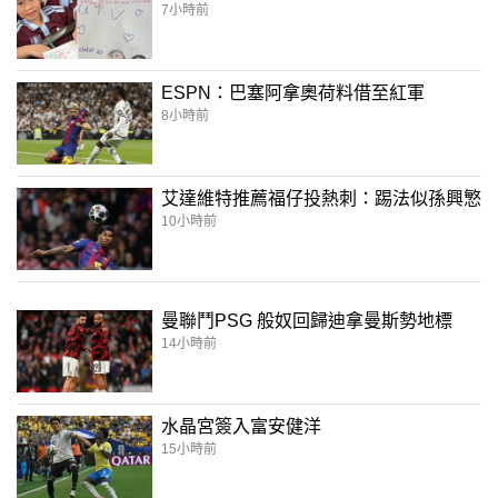
7小時前
ESPN：巴塞阿拿奧荷料借至紅軍
8小時前
艾達維特推薦福仔投熱刺：踢法似孫興慜
10小時前
曼聯鬥PSG 般奴回歸迪拿曼斯勢地標
14小時前
水晶宮簽入富安健洋
15小時前