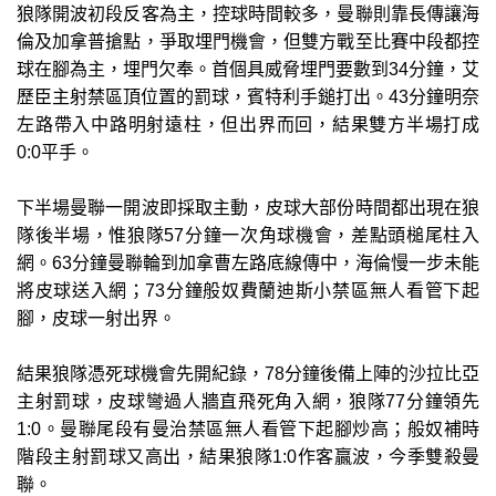
狼隊開波初段反客為主，控球時間較多，曼聯則靠長傳讓海
倫及加拿普搶點，爭取埋門機會，但雙方戰至比賽中段都控
球在腳為主，埋門欠奉。首個具威脅埋門要數到34分鐘，艾
歷臣主射禁區頂位置的罰球，賓特利手鎚打出。43分鐘明奈
左路帶入中路明射遠柱，但出界而回，結果雙方半場打成
0:0平手。
下半場曼聯一開波即採取主動，皮球大部份時間都出現在狼
隊後半場，惟狼隊57分鐘一次角球機會，差點頭槌尾柱入
網。63分鐘曼聯輪到加拿曹左路底線傳中，海倫慢一步未能
將皮球送入網；73分鐘般奴費蘭迪斯小禁區無人看管下起
腳，皮球一射出界。
結果狼隊憑死球機會先開紀錄，78分鐘後備上陣的沙拉比亞
主射罰球，皮球彎過人牆直飛死角入網，狼隊77分鐘領先
1:0。曼聯尾段有曼治禁區無人看管下起腳炒高；般奴補時
階段主射罰球又高出，結果狼隊1:0作客贏波，今季雙殺曼
聯。