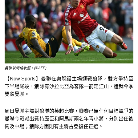
曼聯以海倫攻堅。(©AFP)
【Now Sports】曼聯在奧脫福主場迎戰狼隊，雙方爭持至
下半場尾段，狼隊有沙拉比亞為客隊一箭定江山，造就今季
雙殺曼聯。
周日曼聯主場對狼隊的英超比賽，聯賽已無任何目標競爭的
曼聯今戰派出費特歷臣和阿馬斯兩名年青小將，分別出任後
衛及中場；狼隊方面則有主將古亞復任正選。