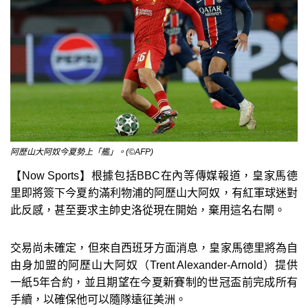
阿歷山大阿奴今夏勢上「艦」。(©AFP)
【Now Sports】根據包括BBC在內等傳媒報道，皇家馬德
里即將簽下今夏約滿利物浦的阿歷山大阿奴，有紅軍球迷對
此反感，甚至要求主帥史洛從現在開始，棄用這名右閘。
交易尚未確定，但來自西班牙方面消息，皇家馬德里將為自
由身加盟的阿歷山大阿奴（Trent Alexander‑Arnold）提供
一紙5年合約，並且期望在今夏新賽制的世冠盃前完成所有
手續，以確保他可以隨隊遠征美洲。