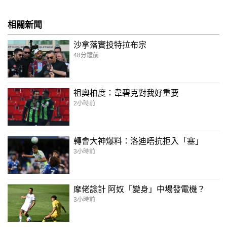
相關新聞
沙拿落實投特拉布宗
48分鐘前
祖奧柏度：韋碧克對我好重要
2小時前
轉會大神爆料：洛迪唔抗拒入「塞」
3小時前
摩佬諗計 阿奴「變身」中場發電機？
3小時前