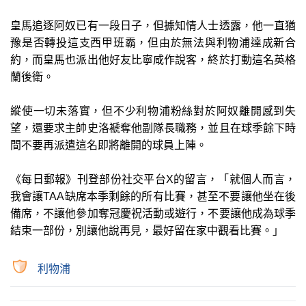
皇馬追逐阿奴已有一段日子，但據知情人士透露，他一直猶
豫是否轉投這支西甲班霸，但由於無法與利物浦達成新合
約，而皇馬也派出他好友比寧咸作說客，終於打動這名英格
蘭後衛。
縱使一切未落實，但不少利物浦粉絲對於阿奴離開感到失
望，還要求主帥史洛褫奪他副隊長職務，並且在球季餘下時
間不要再派遣這名即將離開的球員上陣。
《每日郵報》刊登部份社交平台X的留言，「就個人而言，
我會讓TAA缺席本季剩餘的所有比賽，甚至不要讓他坐在後
備席，不讓他參加奪冠慶祝活動或遊行，不要讓他成為球季
結束一部份，別讓他說再見，最好留在家中觀看比賽。」
利物浦