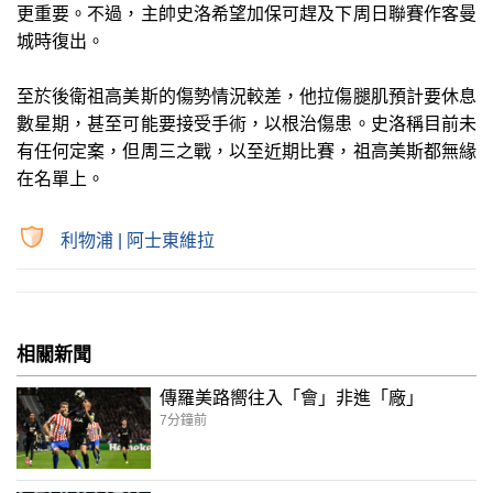
更重要。不過，主帥史洛希望加保可趕及下周日聯賽作客曼
城時復出。
至於後衛祖高美斯的傷勢情況較差，他拉傷腿肌預計要休息
數星期，甚至可能要接受手術，以根治傷患。史洛稱目前未
有任何定案，但周三之戰，以至近期比賽，祖高美斯都無緣
在名單上。
利物浦
|
阿士東維拉
相關新聞
傳羅美路嚮往入「會」非進「廠」
7分鐘前