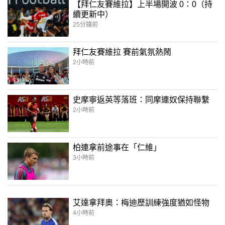
【拜仁友賽維拉】上半場開波 0：0（持
續更新中）
25分鐘前
拜仁友賽維拉 賽前氣氛熱鬧
2小時前
史摩寧返英等落班：同摩連奴保持聯繫
2小時前
柏連拿前途事在「仁維」
3小時前
艾達拿拜奧：梅迪歷訓練強度猶如怪物
4小時前