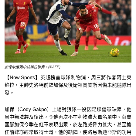
加保缺席周中訪維拉聯賽。(©AFP)
【Now Sports】英超榜首球隊利物浦，周三將作客阿士東
維拉，主帥史洛稱前鋒加保及後衛祖高美斯因傷未能隨隊出
發。
加保（Cody Gakpo）上場對狼隊一役因足踝傷患缺陣，他
周中無法趕及復出，令他再次不在利物浦大軍名單中。荷蘭
國腳加保今季在紅軍表現出眾，於左路威脅力甚大，甚至擔
任前鋒亦經常取得士哥，他的缺陣，使路易斯迪亞斯的功用