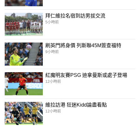
拜仁維拉名宿到訪男拔交流
5小時前
刷英門將身價 列斯聯45M簽查福特
9小時前
紅魔明友賽PSG 迪拿曼斯或處子登場
12小時前
維拉訪港 狂迷Kidd論盡看點
12小時前