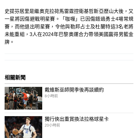
史提芬居里是繼奧克拉荷馬雷霆控衛基哲斯亞歷山大後，又
一星將因傷避戰明星賽。「咖喱」已因傷錯過勇士4場常規
賽，而他退出明星賽，令他與勒邦占士及杜蘭特這3名老將
未能重組，3人在2024年巴黎奧運合力帶領美國贏得男籃金
牌。
相關新聞
戴維斯巫師開季後再談續約
8小時前
獨行俠出重賞換法拉格球星卡
20小時前