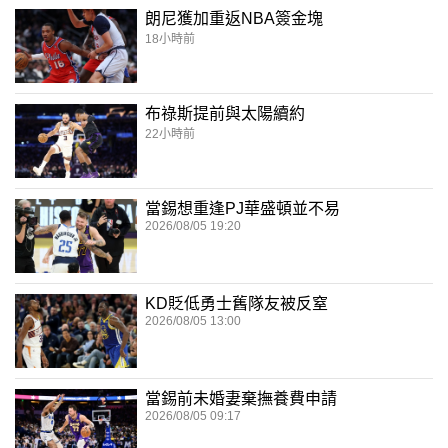
朗尼獲加重返NBA簽金塊
18小時前
布祿斯提前與太陽續約
22小時前
當錫想重逢PJ華盛頓並不易
2026/08/05 19:20
KD貶低勇士舊隊友被反窒
2026/08/05 13:00
當錫前未婚妻棄撫養費申請
2026/08/05 09:17