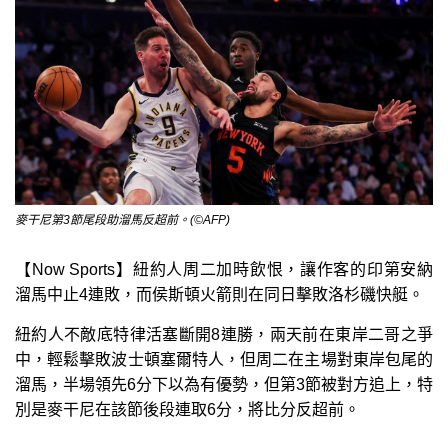
麥干尼第3節尾段助溜馬反超前。(©AFP)
【Now Sports】紐約人周二加時飲恨，讓作客的印第安納
溜馬中止4連敗，而侯斯頓火箭則在同日擊敗洛杉磯快艇。
紐約人不敵底特律活塞斷開8連勝，兩天前在東岸二哥之爭
中，輕鬆擊敗波士頓塞爾特人，但周二在主場對東岸包尾的
溜馬，半場領先6分下以為有優勢，但第3節被對方追上，特
別是麥干尼在該節後段連取6分，將比分反超前。