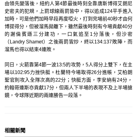
由領先變落後，紐約人第4節最後時刻全靠唐斯博得艾朗尼
史密夫的犯規，上罰球線兩罰皆中，得以追成124平手進入
加時，可是他們加時早段再度啞火，打到完場前40秒才由何
博提得分，但被溜馬拋離下，雖然最後時刻有今場貢獻40分
的謝倫賓遜三分建功，一口氣追至1分落後，但沙密
（Landry Shamet）之後兩罰皆炒，終以134:137敗陣，而
溜馬也得以結束4連敗。
同日，火箭靠第4節一波13:5的攻勢，5人得分上雙下，在主
場以102:95力挫快艇。杜蘭特今場取得26分進帳，艾柏朗
聖官則攻入全隊次高的22分；快艇方面，李安納有24分，
約翰哥連斯亦貢獻17分，但兩人下半場的表現不及上半場搶
鏡，令球隊近期的兩連勝告一段落。
相關新聞