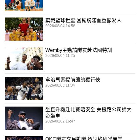
棄戰籃球世盃 當錫盼滿血重振湖人
2026/08/04 14:58
Wemby主動請隊友赴法國特訓
2026/08/04 11:25
拿治馬素提前續約獨行俠
2026/08/03 11:04
坐直升機赴比賽唔安全 美鐵路公司請大
帝坐車
2026/08/02 16:47
OKC隊友交易離隊 賀姆格倫嘆無常