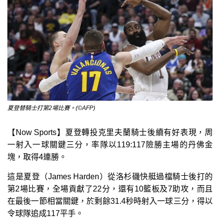
夏登替騎士打第2場比賽。(©AFP)
【Now Sports】夏登轉投克里夫蘭騎士後續有好表現，周
一射入一球關鍵三分，率隊以119:117險勝主場的丹佛金
塊，取得4連勝。
這是夏登（James Harden）從洛杉磯快艇過檔騎士後打的
第2場比賽，全場貢獻了22分，還有10籃板及7助攻，而且
在最後一節相當關鍵，於剩餘31.4秒時射入一球三分，得以
令球隊追成117平手。