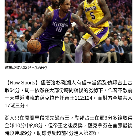
迪羅山攻入32分。(©AFP)
【Now Sports】儘管洛杉磯湖人有盧卡當錫及勒邦占士合
取64分，周一依然在大部份時間落後的劣勢下，作客不敵前
一天重返勝軌的薩克拉門托帝王112:124，而對方全場共入
17球三分。
湖人只在開賽早段領先過帝王，勒邦占士在頭3分多鐘取得
全隊10分中的8分，但帝王之後反撲，薩克拿芬在首節最後
時段連取9分，助球隊反超前4分進入第2節。