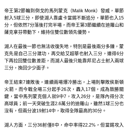
帝王第2節輪到倒戈的馬列蒙克（Malik Monk）發威，單節
射入5球三分，即使湖人靠盧卡當錫不斷追分，單節也入15
分，但依然7分落後打完半場，而帝王第3節繼續在迪羅山和
薩克拿芬帶動下，維持住雙位數領先優勢。
湖人在最後一節也無法收復失地，特別是最後兩分多鐘，蒙
克先是自己三分建功，再交給艾超華也射入三分，連得6分
下再拉回雙位數差距，而湖人最後只能靠邦尼占士射入兩球
三分，挽回少少面子。
帝王結束7連敗後，連續兩場爆冷勝出，上場則擊敗侯斯頓
火箭，而今戰全場三分起手26次，轟入17個，成為致勝關
鍵，當中馬列蒙克個人就9中7，攻入26分，是隊內得分次
高球員；前一天突破生涯2.6萬分的迪羅山，雖然1球三分也
沒有，但兩分波19射14中，取得全隊最高的30分。
湖人方面，三分36射僅8中，命中率得22.2%，但當錫攻入