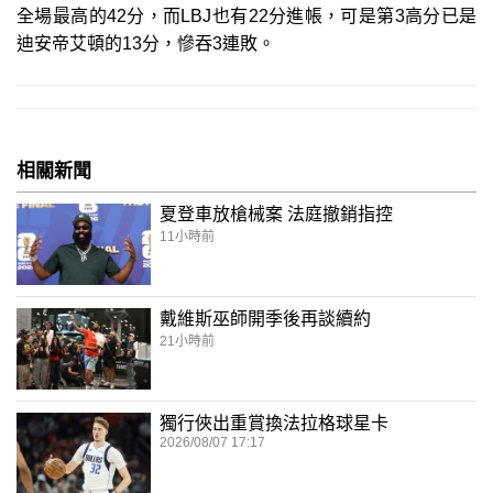
全場最高的42分，而LBJ也有22分進帳，可是第3高分已是
迪安帝艾頓的13分，慘吞3連敗。
相關新聞
夏登車放槍械案 法庭撤銷指控
11小時前
戴維斯巫師開季後再談續約
21小時前
獨行俠出重賞換法拉格球星卡
2026/08/07 17:17