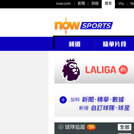
now.com
新聞
財經
體育
Viu
N
球隊追蹤
10