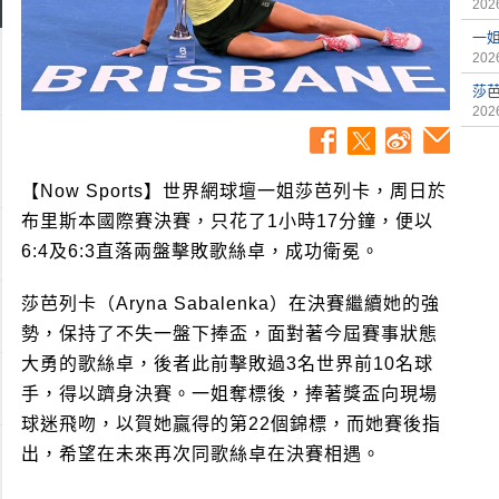
2026
一
2026
莎
2026
【Now Sports】世界網球壇一姐莎芭列卡，周日於
布里斯本國際賽決賽，只花了1小時17分鐘，便以
6:4及6:3直落兩盤擊敗歌絲卓，成功衛冕。
莎芭列卡（Aryna Sabalenka）在決賽繼續她的強
勢，保持了不失一盤下捧盃，面對著今屆賽事狀態
大勇的歌絲卓，後者此前擊敗過3名世界前10名球
手，得以躋身決賽。一姐奪標後，捧著獎盃向現場
球迷飛吻，以賀她贏得的第22個錦標，而她賽後指
出，希望在未來再次同歌絲卓在決賽相遇。