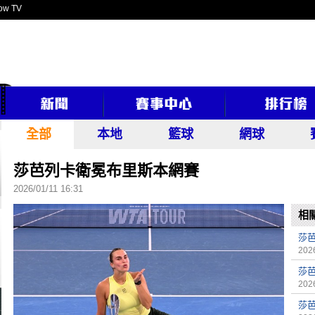
ow TV
全部
本地
籃球
網球
莎芭列卡衛冕布里斯本網賽
2026/01/11 16:31
相
莎芭
2026
莎
2026
莎