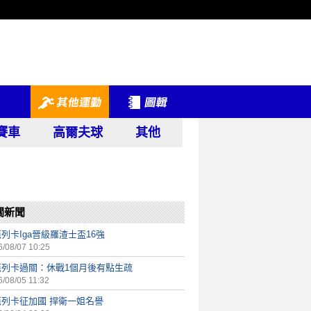
賽車
高爾夫球
其他
關新聞
列卡Iga晉級羅渣士盃16強
/08/07 10:25
芭列卡過關：休戰1個月後有點生疏
/08/05 11:32
芭列卡征加國 捍衛一姐名譽