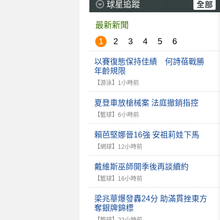
球星追蹤
最新新聞
1
2
3
4
5
6
以賽復態保持佳績 何詩蓓戰勝
年齡規限
【游泳】
1小時前
夏登車放槍械案 法庭撤銷指控
【籃球】
6小時前
賴芭堅娜晉16強 安祖莉娃下馬
【網球】
12小時前
戴維斯巫師開季後再談續約
【籃球】
16小時前
梁兆華爆發轟24分 助滿貫挫東方
奪銀牌錦標