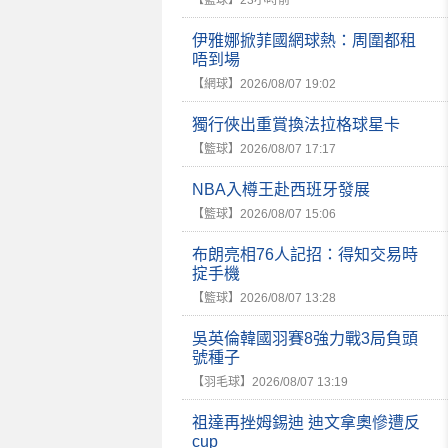
【籃球】
23小時前
伊雅娜掀菲國網球熱：周圍都租
唔到場
【網球】
2026/08/07 19:02
獨行俠出重賞換法拉格球星卡
【籃球】
2026/08/07 17:17
NBA入樽王赴西班牙發展
【籃球】
2026/08/07 15:06
布朗亮相76人記招：得知交易時
掟手機
【籃球】
2026/08/07 13:28
吳英倫韓國羽賽8強力戰3局負頭
號種子
【羽毛球】
2026/08/07 13:19
祖達再挫姆錫迪 迪文拿奧慘遭反
cup