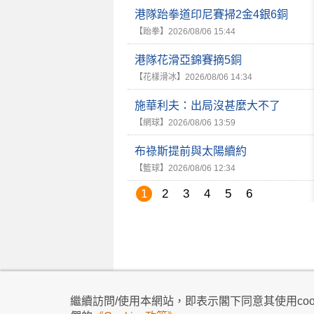
港隊跆拳道印尼賽掃2金4銀6銅
【跆拳】
2026/08/06 15:44
港隊花滑亞錦賽摘5銅
【花樣滑冰】
2026/08/06 14:34
施華利夫：出局沒甚麼大不了
【網球】
2026/08/06 13:59
布祿斯提前與太陽續約
【籃球】
2026/08/06 12:34
1
2
3
4
5
6
私隱政策
|
使用條款
|
免責及著作權聲明
|
不歧
繼續訪問/使用本網站，即表示閣下同意其使用cook