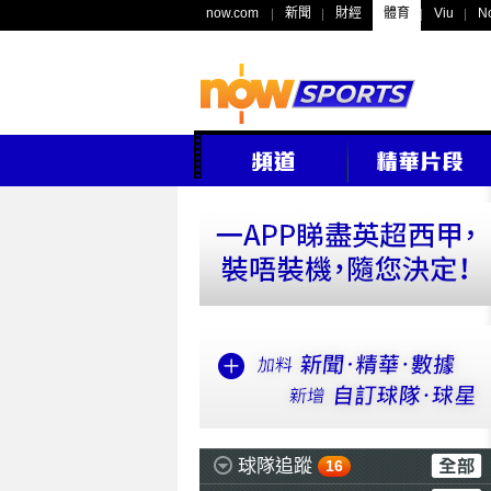
now.com
新聞
財經
體育
Viu
N
球隊追蹤
16