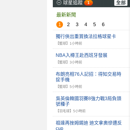
球星追蹤
1
最新新聞
1
2
3
4
5
6
獨行俠出重賞換法拉格球星卡
【籃球】
1小時前
NBA入樽王赴西班牙發展
【籃球】
3小時前
布朗亮相76人記招：得知交易時
掟手機
【籃球】
5小時前
吳英倫韓國羽賽8強力戰3局負頭
號種子
【羽毛球】
5小時前
祖達再挫姆錫迪 迪文拿奧慘遭反
cup