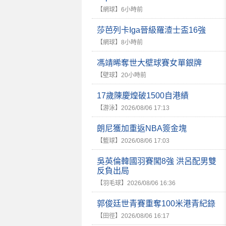
【網球】
6小時前
莎芭列卡Iga晉級羅渣士盃16強
【網球】
8小時前
馮靖晞奪世大壁球賽女單銀牌
【壁球】
20小時前
17歲陳慶煌破1500自港績
【游泳】
2026/08/06 17:13
朗尼獲加重返NBA簽金塊
【籃球】
2026/08/06 17:03
吳英倫韓國羽賽闖8強 洪呂配男雙
反負出局
【羽毛球】
2026/08/06 16:36
郭俊廷世青賽重奪100米港青紀錄
【田徑】
2026/08/06 16:17