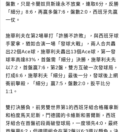
盤數，只是卡蘭奴貝斯達永不放棄，連取6分，反勝
「細分」8:6，再贏多盤7:6，盤數2:0，西班牙先贏
一仗。
施華利夫在第2場單打「許勝不許敗」，與西班牙球
手蒙拿，猶如合演一場「發球大戰」，兩人合共轟
出22個Ace球，施華利夫轟出13個Ace球，第一發
球率高達83%，首盤需「細分」決勝，施華利夫先
以7:2，首盤贏7:6，第2盤，雙方互破一次發球局，
打成6:6，施華利夫「細分」最後一分，發球後上網
衝前擊殺，「細分」贏7:5，盤數2:0，扳平比分
1:1。
雙打決勝負，前男雙世界第1的西班牙組合格羅拿斯
和柏度馬天尼斯，鬥德國的卡維斯和普爾斯，西班
牙組合在首盤初段兩破發球局，一度領先4:0，最終
首盤贏6:2，但德國組合在第2盤以6:3還以顏色。決