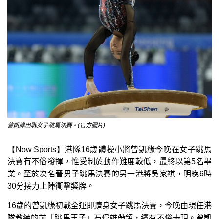
曾凱緣出戰女子跳馬決賽。(官方圖片)
【Now Sports】港隊16歲體操小將曾凱緣今晚在女子跳馬
決賽有不俗發揮，惟受制於動作難度較低，最終以第5名畢
業。至於次名晉男子跳馬決賽的另一港將吳家褀，明晚6時
30分接力上陣衝擊獎牌。
16歲的曾凱緣初戰全運即躋身女子跳馬決賽，今晚由現任港
隊教練的前「跳馬王子」石偉雄帶領，續有不俗表現。曾凱