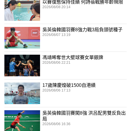
以賽復態保持佳績 何詩蓓戰勝年齡規限
2026/08/08 20:14
吳英倫韓國羽賽8強力戰3局負頭號種子
2026/08/07 13:19
馮靖晞奪世大壁球賽女單銀牌
2026/08/06 22:21
17歲陳慶煌破1500自港績
2026/08/06 17:13
吳英倫韓國羽賽闖8強 洪呂配男雙反負出
局
2026/08/06 16:36