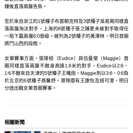
鐘後直落兩盤告負。
至於來自浙江的1號種子布雲朝克特及3號種子吳易昺同樣直
落兩盤淘汰對手，上海的8號種子張之臻更未被對手取得任
一局下贏兩盤6:0晉級。被列為2號種子的黃澤林，明日首圈
將鬥山西的段皓。
女單賽事方面，張瑋桓（Eudice）與伍曼瑩（Maggie）首
圈同樣直落兩盤不敵身高達1.8米的對手，Eudice以2:6、
1:6不敵來自天津的5號種子王曦雨，Maggie則以3:6、0:6負
於北京的6號種子高馨妤。港隊還有王康怡及胡可澄，明日
分途出戰女單首圈賽事。
相關新聞