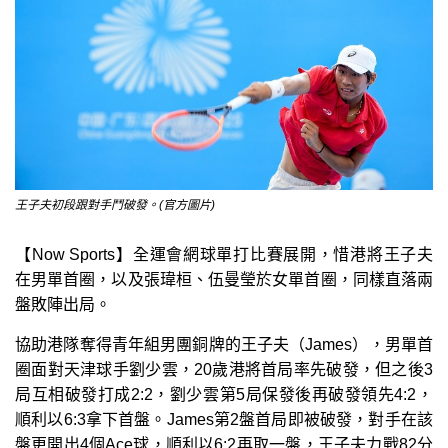
王子夫初段跟對手鬥破發。(官方圖片)
【Now Sports】全運會網球單打比賽展開，惜港將王子夫
在男單首圈，以及張瑋桓、伍曼瑩於女單首圈，同樣直落兩
盤敗陣出局。
協助港隊奪得青年組男團銅牌的王子夫（James），男單首
圈面對天津球手劉少雲，20歲港將首局率先破發，但之後3
局互相破發打成2:2，劉少雲第5局保發後再破發領先4:2，
順利以6:3拿下首盤。James第2盤首局即被破發，對手在該
盤更開出4個Ace球，順利以6:2再取一盤，王子夫力戰82分