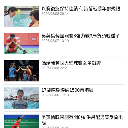
以賽復態保持佳績 何詩蓓戰勝年齡規限
2026/08/08 20:14
吳英倫韓國羽賽8強力戰3局負頭號種子
2026/08/07 13:19
馮靖晞奪世大壁球賽女單銀牌
2026/08/06 22:21
17歲陳慶煌破1500自港績
2026/08/06 17:13
吳英倫韓國羽賽闖8強 洪呂配男雙反負出
局