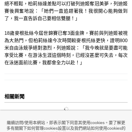
絕不輕鬆，柏莉絲達差點可以打破列迪姬奪冠美夢，列迪姬
賽後興奮地說：「她們一直追趕著我！我很開心能夠做到
了，我一直告訴自己要相信雙腿！」
18歲麥根批絲今屆世錦賽已奪3面金牌，賽前與列迪姬被視
為大熱門，但柏莉絲達今次時間較麥根托絲更快，證明800
米自由泳競爭絕對激烈，列迪姬說：「我今晚就是要盡可能
享受比賽，在游泳生涯這個時刻，已經沒甚麼可失去，每次
在泳迷面前比賽，我都會全力以赴！」
相關新聞
繼續訪問/使用本網站，即表示閣下同意其使用cookies。要了解更
多有關閣下如何管理cookies設置以及我們網站如何使用cookies的