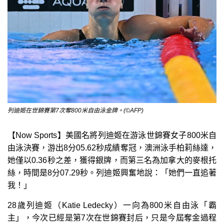
列迪姬在世錦賽第7次奪800米自由泳金牌。(©AFP)
【Now Sports】美國名將列迪姬在游泳世錦賽女子800米自
由泳決賽，游出8分05.62秒成績奪冠，澳洲泳手柏莉絲達，
她僅以0.36秒之差，獲得銀牌，而第三名為加拿大的麥根托
絲，時間是8分07.29秒。列迪姬興奮地說：「她們一直追著
我！」
28歲列迪姬（Katie Ledecky）一向為800米自由泳「霸
主」，今次已經是第7次在世錦賽封后，只是今屆奪金過程