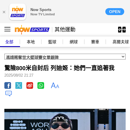
Now Sports
×
OPEN
Now TV Limited
其他運動
全部
本地
籃球
網球
賽車
高爾夫球
驚險800米自封后 列迪姬：她們一直追著我
2025/08/02 21:27