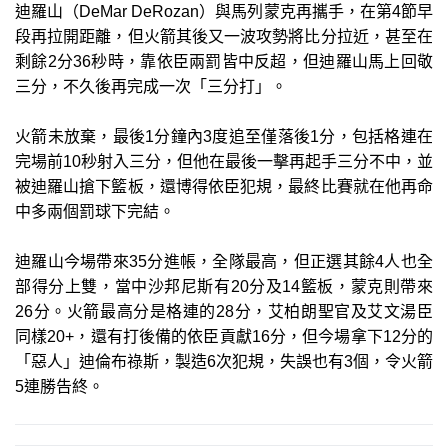
迪羅山（DeMar DeRozan）與馬列蒙克再攜手，在第4節早
段再拉開距離，但火箭其後又一波攻勢將比分拉近，甚至在
剩餘2分36秒時，靠依臣兩罰皆中反超，但迪羅山馬上回敬
三分，不久後再完成一次「三分打」。
火箭未放棄，最後1分鐘內3度追至僅落後1分，包括格連在
完場前10秒射入三分，但他在最後一擊再起手三分不中，並
被迪羅山搶下籃板，還博得依臣犯規，最終比賽就在他再命
中多兩個罰球下完結。
迪羅山今場帶來35分進帳，全隊最高，但正選其餘4人也全
部得分上雙，當中沙邦尼斯有20分及14籃板，蒙克則帶來
26分。火箭最高分是格連的28分，艾柏朗聖官及艾文湯臣
同樣20+，還有打後備的依臣貢獻16分，但今場拿下12分的
「惡人」迪倫布祿斯，製造6次犯規，失誤也有3個，令火箭
5連勝告終。