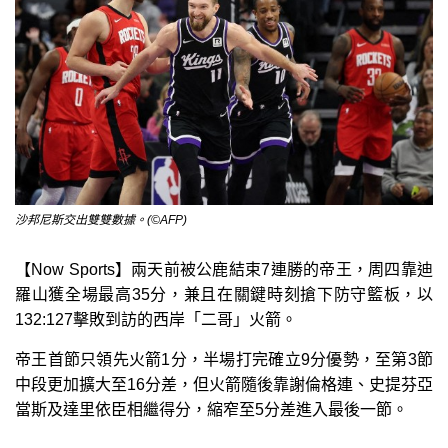
沙邦尼斯交出雙雙數據。(©AFP)
【Now Sports】兩天前被公鹿結束7連勝的帝王，周四靠迪
羅山獲全場最高35分，兼且在關鍵時刻搶下防守籃板，以
132:127擊敗到訪的西岸「二哥」火箭。
帝王首節只領先火箭1分，半場打完確立9分優勢，至第3節
中段更加擴大至16分差，但火箭隨後靠謝倫格連、史提芬亞
當斯及達里依臣相繼得分，縮窄至5分差進入最後一節。