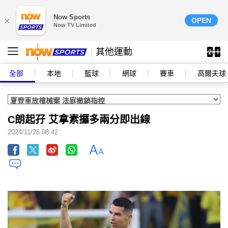
Now Sports
×
OPEN
Now TV Limited
其他運動
全部
本地
籃球
網球
賽車
高爾夫球
C朗起孖 艾拿素攞多兩分即出線
2024/11/26 08:42