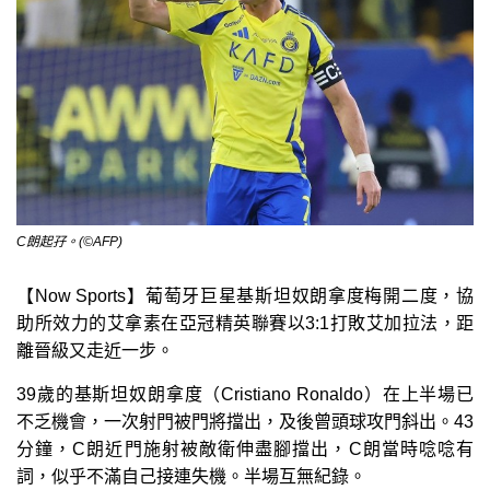
C朗起孖。(©AFP)
【Now Sports】葡萄牙巨星基斯坦奴朗拿度梅開二度，協
助所效力的艾拿素在亞冠精英聯賽以3:1打敗艾加拉法，距
離晉級又走近一步。
39歲的基斯坦奴朗拿度（Cristiano Ronaldo）在上半場已
不乏機會，一次射門被門將擋出，及後曾頭球攻門斜出。43
分鐘，C朗近門施射被敵衛伸盡腳擋出，C朗當時唸唸有
詞，似乎不滿自己接連失機。半場互無紀錄。