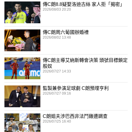
傳C朗8.8疑娶洛迪古絲 家人拒「揭密」
2026/08/03 20:20
傳C朗周六葡國辦婚禮
2026/08/02 13:48
傳C朗主導艾納斯轉會決策 頭號目標鎖定
般奴
2026/07/27 14:33
監製兼參演足球劇 C朗預埋亨利
2026/07/27 09:16
C朗姐夫涉巴西非法鬥雞遭調查
2026/07/25 16:40