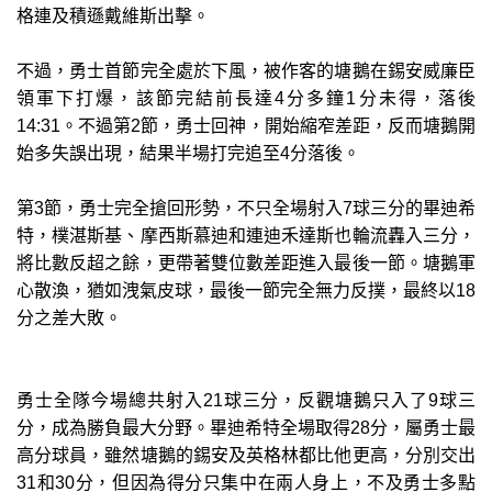
格連及積遜戴維斯出擊。
不過，勇士首節完全處於下風，被作客的塘鵝在錫安威廉臣
領軍下打爆，該節完結前長達4分多鐘1分未得，落後
14:31。不過第2節，勇士回神，開始縮窄差距，反而塘鵝開
始多失誤出現，結果半場打完追至4分落後。
第3節，勇士完全搶回形勢，不只全場射入7球三分的畢迪希
特，樸湛斯基、摩西斯慕迪和連迪禾達斯也輪流轟入三分，
將比數反超之餘，更帶著雙位數差距進入最後一節。塘鵝軍
心散渙，猶如洩氣皮球，最後一節完全無力反撲，最終以18
分之差大敗。
勇士全隊今場總共射入21球三分，反觀塘鵝只入了9球三
分，成為勝負最大分野。畢迪希特全場取得28分，屬勇士最
高分球員，雖然塘鵝的錫安及英格林都比他更高，分別交出
31和30分，但因為得分只集中在兩人身上，不及勇士多點