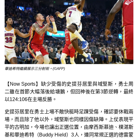
畢迪希特繼續展示三分射術。(©AFP)
【Now Sports】缺少受傷的史提芬居里與域堅斯，勇士周
二雖在首節大幅落後給塘鵝，但回神後在第3節逆轉，最終
以124:106在主場反勝。
史提芬居里在勇士上場不敵快艇時足踝受傷，確認要休戰兩
場，而且除了他以外，域堅斯也同樣因傷缺陣。上仗表現平
平的古明加，今場也讓出正選位置，由摩西斯慕迪、樸湛斯
基和畢迪希特（Buddy Hield）3人，連同常規正選的德雷蒙