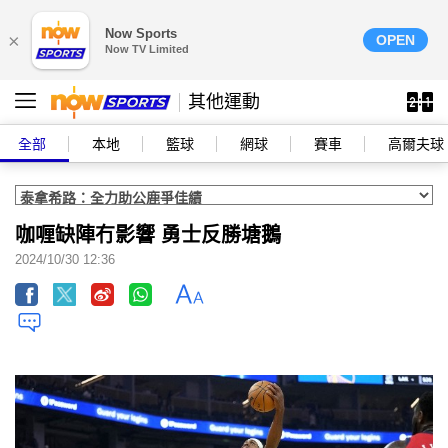
Now Sports
×
OPEN
Now TV Limited
其他運動
全部
本地
籃球
網球
賽車
高爾夫球
咖喱缺陣冇影響 勇士反勝塘鵝
2024/10/30 12:36