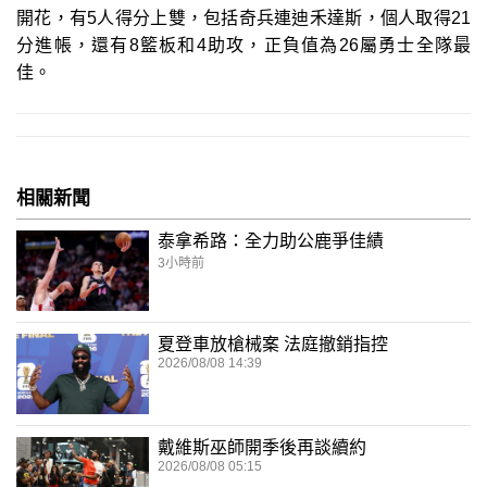
開花，有5人得分上雙，包括奇兵連迪禾達斯，個人取得21
分進帳，還有8籃板和4助攻，正負值為26屬勇士全隊最
佳。
相關新聞
泰拿希路：全力助公鹿爭佳績
3小時前
夏登車放槍械案 法庭撤銷指控
2026/08/08 14:39
戴維斯巫師開季後再談續約
2026/08/08 05:15