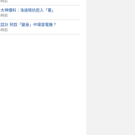
小時前
會大神爆料：洛迪唔抗拒入「塞」
小時前
佬諗計 阿奴「變身」中場發電機？
小時前