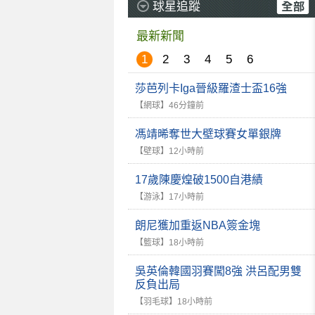
球星追蹤
最新新聞
1
2
3
4
5
6
莎芭列卡Iga晉級羅渣士盃16強
【網球】
46分鐘前
馮靖晞奪世大壁球賽女單銀牌
【壁球】
12小時前
17歲陳慶煌破1500自港績
【游泳】
17小時前
朗尼獲加重返NBA簽金塊
【籃球】
18小時前
吳英倫韓國羽賽闖8強 洪呂配男雙
反負出局
【羽毛球】
18小時前