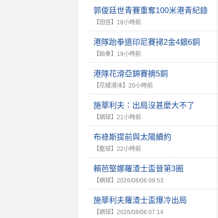
郭俊廷世青賽重奪100米港青紀錄
【田徑】
18小時前
港隊跆拳道印尼賽掃2金4銀6銅
【跆拳】
19小時前
港隊花滑亞錦賽摘5銅
【花樣滑冰】
20小時前
施華利夫：出局沒甚麼大不了
【網球】
21小時前
布祿斯提前與太陽續約
【籃球】
22小時前
賴芭堅娜羅渣士盃晉第3圈
【網球】
2026/08/06 09:53
施華利夫羅渣士盃爆冷出局
【網球】
2026/08/06 07:14