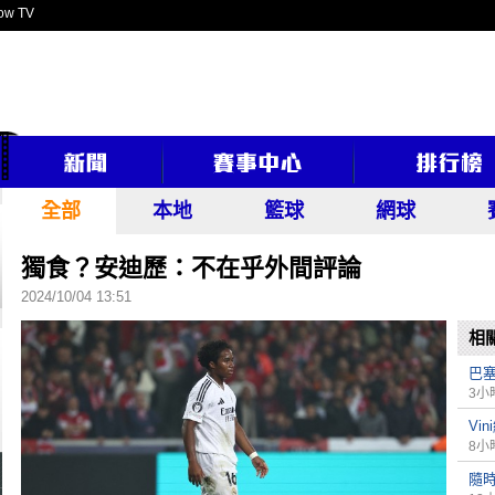
ow TV
全部
本地
籃球
網球
獨食？安迪歷：不在乎外間評論
2024/10/04 13:51
相
巴
3小
Vi
8小
隨時