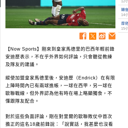
12
轉
14
摩
15
【Now Sports】剛來到皇家馬德里的巴西年輕前鋒
安迪歷表示，不在乎外界如何評論，只會聽從教練
及隊友的建議。
縱使加盟皇家馬德里後，安迪歷（Endrick）在有限
上陣時間內已有兩球進帳，一球在西甲，另一球在
歐聯戰線，但外界認為他有時在場上略顯獨食，不
懂跟隊友配合。
對於這些負面評論，剛在對里爾的歐聯敗仗中首次
擔正的這名18歲前鋒說：「說實話，我甚麼也沒看