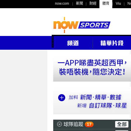
now.com
新聞
財經
體育
Viu
N
球隊追蹤
17