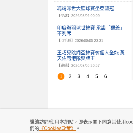
馮靖晞世大壁球賽坐亞望冠
【壁球】
2026/08/06 00:09
印度辦羽球世錦賽 承諾「猴爺」
不列席
【羽毛球】
2026/08/05 23:31
王巧兒跳繩亞錦賽奪個人全能 黃
天佑膺港隊獎牌王
【跳繩】
2026/08/05 20:57
1
2
3
4
5
6
私隱政策
|
使用條款
|
免責及著作權聲明
|
不歧
繼續訪問/使用本網站，即表示閣下同意其使用cook
所有資料及訊息僅作為參考之用
們的
《Cookies政策》
。
賽程及賽果以賽會最後公布為準