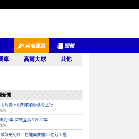
賽車
高爾夫球
其他
關新聞
塞因局勢不明朗取消摩洛哥之行
時前
ni續約6年 留效皇馬至2032年
時前
破隊史紀錄！恩迪奧蒙迪1.2億鎊上艦