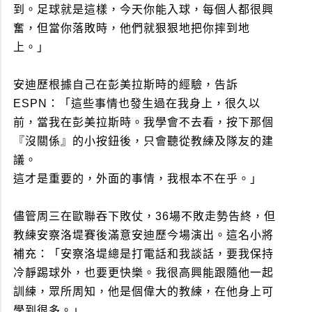
到。足球就是這樣，今天你能入球，每個人都很興
奮，但當你落敗時，他們就狠狠地把你摔到地
上。」
安迪歷根據自己在彭美拉斯時的經驗，告訴
ESPN：「這些事情也發生過在我身上，很久以
前，當我在彭美拉斯時。我學會不去看，按下那個
『沒關係』的小按鈕後，只會聽從教練及隊友的建
議。
這才是重要的，外面的事情，我根本不在乎。」
儘管周三在歐聯吞下敗仗，36場不敗走勢告終，但
教練安察洛堤賽後滿意安迪歷今場演出。這名小將
補充：「安察洛堤總是打電話和我談話，要我保持
冷靜踢球外，也要更快樂。我很高興能跟隨他一起
訓練，眾所周知，他是個偉大的教練，在他身上可
學到很多。」