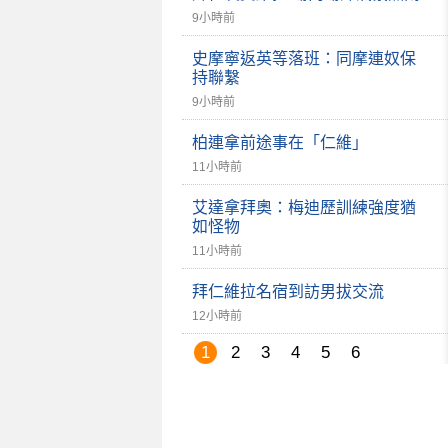
9小時前
史摩寧返英等落班：同摩連奴保
持聯繫
9小時前
柏連拿前途事在「仁維」
11小時前
艾達拿拜奧：梅迪歷訓練強度猶
如怪物
11小時前
拜仁維拉名宿到訪男拔交流
12小時前
1
2
3
4
5
6