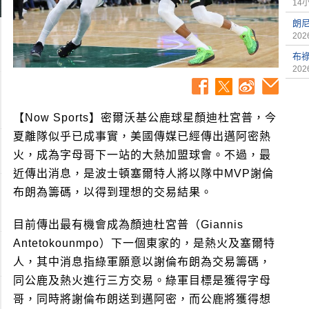
14
朗尼
2026
布
2026
【Now Sports】密爾沃基公鹿球星顏迪杜宮普，今
夏離隊似乎已成事實，美國傳媒已經傳出邁阿密熱
火，成為字母哥下一站的大熱加盟球會。不過，最
近傳出消息，是波士頓塞爾特人將以隊中MVP謝倫
布朗為籌碼，以得到理想的交易結果。
目前傳出最有機會成為顏迪杜宮普（Giannis
Antetokounmpo）下一個東家的，是熱火及塞爾特
人，其中消息指綠軍願意以謝倫布朗為交易籌碼，
同公鹿及熱火進行三方交易。綠軍目標是獲得字母
哥，同時將謝倫布朗送到邁阿密，而公鹿將獲得想