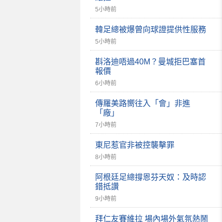
5小時前
韓足總被爆曾向球證提供性服務
5小時前
斟洛迪唔過40M？曼城拒巴塞首
報價
6小時前
傳羅美路嚮往入「會」非進
「廠」
7小時前
東尼惹官非被控襲擊罪
8小時前
阿根廷足總撐恩芬天奴：及時認
錯抵讚
9小時前
拜仁友賽維拉 場內場外氣氛熱鬧