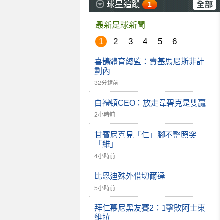
球星追蹤
1
最新足球新聞
1
2
3
4
5
6
喜鵲體育總監：賣基馬尼斯非計
劃內
32分鐘前
白禮頓CEO：放走韋碧克是雙贏
2小時前
甘賓尼喜見「仁」腳不整照突
「維」
4小時前
比恩迪殊外借切爾達
5小時前
拜仁慕尼黑友賽2：1擊敗阿士東
維拉