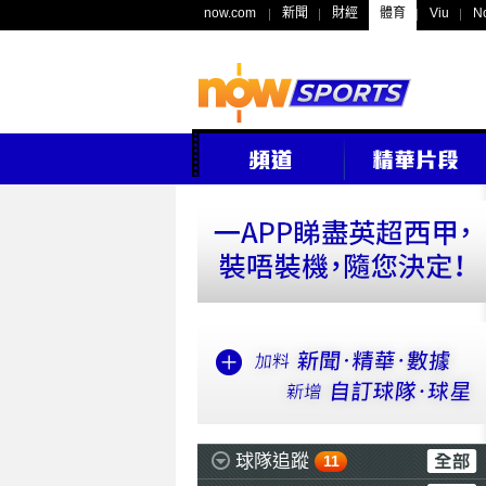
now.com
新聞
財經
體育
Viu
N
球隊追蹤
11