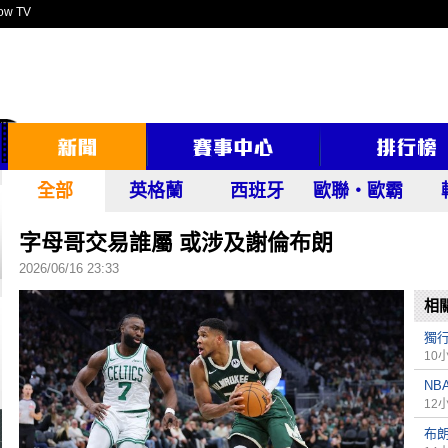
ow TV
全部
英格蘭
西班牙
歐聯‧歐霸
字母哥交易誰屬 或涉及謝倫布朗
2026/06/16 23:33
相
獨
10
NB
12
布