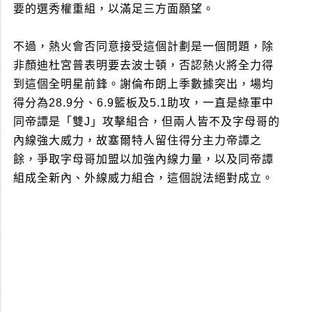
要的選秀權重組，以滿足三方面願望。
不過，熱火會否同意接受這個計劃是一個問題，除
非顏迪杜宮普表明要去波士頓，否認熱火將全力得
到這個全明星前鋒。謝倫布朗上季數據突出，場均
得分為28.9分、6.9籃板及5.1助攻，一直是綠軍中
同帝譚是「雙J」攻擊組合，但兩人皆不及字母哥的
內線強大威力，故塞爾特人留住得分主力帝譚之
餘，爭取字母哥加盟以加強內線力量，以及同帝譚
組成全新內、外線威力組合，這個說法絕對成立。