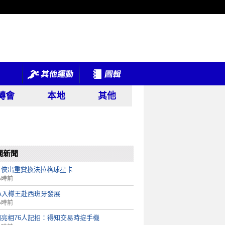
轉會
本地
其他
關新聞
行俠出重賞換法拉格球星卡
小時前
A入樽王赴西班牙發展
小時前
朗亮相76人記招：得知交易時掟手機