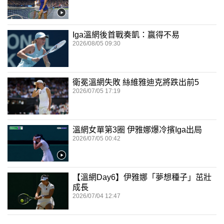
Iga溫網後首戰奏凱：贏得不易
2026/08/05 09:30
衛冕溫網失敗 絲維雅迪克將跌出前5
2026/07/05 17:19
溫網女單第3圈 伊雅娜爆冷擯Iga出局
2026/07/05 00:42
【溫網Day6】伊雅娜「夢想種子」茁壯
成長
2026/07/04 12:47