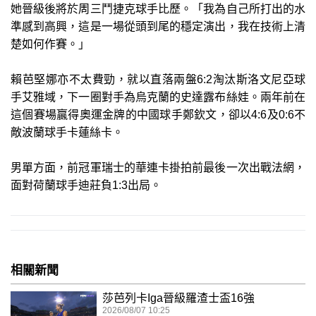
她晉級後將於周三鬥捷克球手比歷。「我為自己所打出的水
準感到高興，這是一場從頭到尾的穩定演出，我在技術上清
楚如何作賽。」
賴芭堅娜亦不太費勁，就以直落兩盤6:2淘汰斯洛文尼亞球
手艾雅域，下一圈對手為烏克蘭的史達露布絲娃。兩年前在
這個賽場贏得奧運金牌的中國球手鄭欽文，卻以4:6及0:6不
敵波蘭球手卡蓮絲卡。
男單方面，前冠軍瑞士的華連卡掛拍前最後一次出戰法網，
面對荷蘭球手迪莊負1:3出局。
相關新聞
莎芭列卡Iga晉級羅渣士盃16強
2026/08/07 10:25