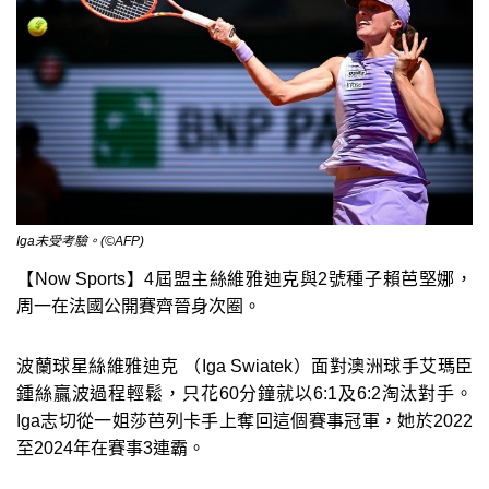
Iga未受考驗。(©AFP)
【Now Sports】4屆盟主絲維雅迪克與2號種子賴芭堅娜，
周一在法國公開賽齊晉身次圈。
波蘭球星絲維雅迪克 （Iga Swiatek）面對澳洲球手艾瑪臣
鍾絲贏波過程輕鬆，只花60分鐘就以6:1及6:2淘汰對手。
Iga志切從一姐莎芭列卡手上奪回這個賽事冠軍，她於2022
至2024年在賽事3連霸。