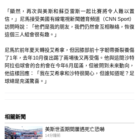
「顯然，再次與美斯和蘇亞雷斯一起比賽將令人難以置
信，」尼馬接受美國有線電視新聞體育頻道（CNN Sport）
訪問時說：「他們是我的朋友，我們仍然會互相聯絡，恢復
這個三人組會很有趣。」
尼馬於前年夏天轉投艾希拿，但因膝部前十字韌帶撕裂養傷
了1年，去年10月復出踢了兩場後又再受傷。他與這間沙特
阿拉伯球會的合約會在今年6月屆滿，但被問到未來動向，
他這樣回應：「我在艾希拿和沙特很開心，但誰知道呢？足
球總是充滿驚喜。」
相關新聞
美斯世盃期間屢遇死亡恐嚇
14分鐘前