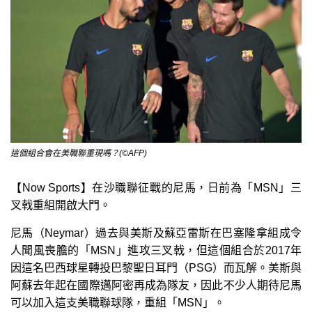
這個組合會在美職聯重現嗎？(©AFP)
【Now Sports】在沙職聯征戰的尼馬，日前為「MSN」三
叉戟重組開啟大門。
尼馬（Neymar）過去與美斯及蘇亞雷斯在巴塞隆拿組成令
人聞風喪膽的「MSN」進攻三叉戟，但這個組合於2017年
因這名巴西球星轉投巴黎聖日耳門（PSG）而瓦解。美斯與
阿蘇去年起在國際邁阿密再成為隊友，因此不少人期待尼馬
可以加入這支美職聯球隊，重組「MSN」。