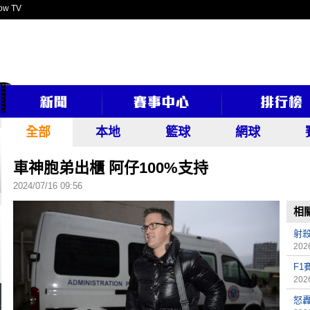
ow TV
全部
本地
籃球
網球
車神胞弟出櫃 阿仔100%支持
2024/07/16 09:56
相
射殺
2026
F1
2026
怒