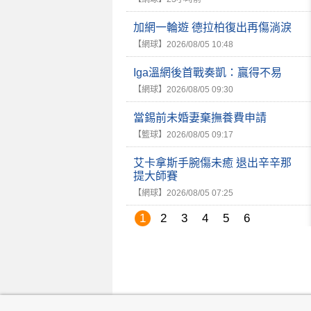
加網一輪遊 德拉柏復出再傷淌淚
【網球】
2026/08/05 10:48
Iga溫網後首戰奏凱：贏得不易
【網球】
2026/08/05 09:30
當錫前未婚妻棄撫養費申請
【籃球】
2026/08/05 09:17
艾卡拿斯手腕傷未癒 退出辛辛那
提大師賽
【網球】
2026/08/05 07:25
1
2
3
4
5
6