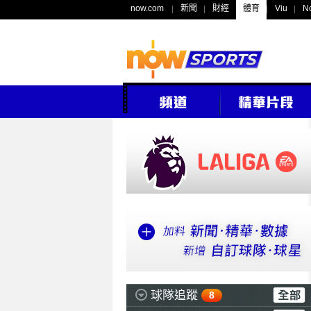
now.com
新聞
財經
體育
Viu
N
球隊追蹤
8