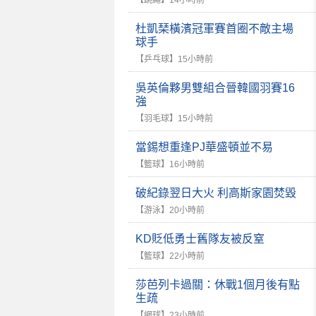
【跳繩】
14小時前
杜凱琹橫濱冠軍賽首圈不敵主場
球手
【乒乓球】
15小時前
吳英倫夥男雙組合晉韓國羽賽16
強
【羽毛球】
15小時前
當錫想重逢PJ華盛頓並不易
【籃球】
16小時前
破紀錄翌日大火 利高斯家園焚毀
【游泳】
20小時前
KD貶低勇士舊隊友被反窒
【籃球】
22小時前
莎芭列卡過關：休戰1個月後有點
生疏
【網球】
23小時前