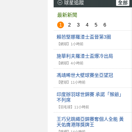
球星追蹤
最新新聞
1
2
3
4
5
6
賴芭堅娜羅渣士盃晉第3圈
【網球】
1小時前
施華利夫羅渣士盃爆冷出局
【網球】
4小時前
馮靖晞世大壁球賽坐亞望冠
【壁球】
11小時前
印度辦羽球世錦賽 承諾「猴爺」
不列席
【羽毛球】
11小時前
王巧兒跳繩亞錦賽奪個人全能 黃
天佑膺港隊獎牌王