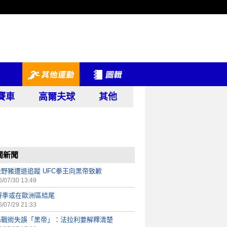
賽車
高爾夫球
其他
關新聞
野豬遭退追蹤 UFC拳王向黑帝致歉
/07/30 13:49
賽季或在歐洲區結尾
/07/29 21:33
轟戰術失誤「黑帝」：法拉利要解釋清楚