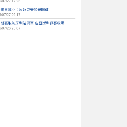
/07/27 17:26
少驚喜奪亞：反超咸美頓是關鍵
/07/27 02:17
利斯豪取匈牙利站冠軍 皮亞斯利退賽收場
/07/26 23:07